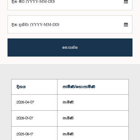
දින සිට (YYYY-MM-DD)
දින දක්වා (YYYY-MM-DD)
සොයන්න
දිනය
පැමිණි/නොපැමිණි
2026-04-07
පැමිණි
2026-01-07
පැමිණි
2025-06-17
පැමිණි