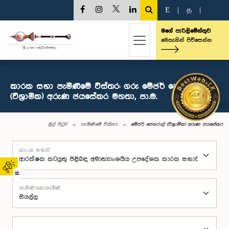
E
|
த
|
මගේ පාර්ලිමේන්තුව
මෙතැනින් පිවිසෙන්න
කාරක සභා පැමිණීමේ විස්තර: ගරු මේජර් ‍ජෙනරාල්
(විශ්‍රාමික) අරුණ ජයසේකර මහතා, පා.ම.
මුල් පිටුව
පැමිණීමේ විස්තර
මේජර් ‍ජෙනරාල් (විශ්‍රාමික) අරුණ ජයසේකර
කාරක සභාව
02
පැමිණි/නොපැමිණි