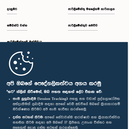
දැනුමට
පාර්ලිමේන්තු මහලේකම් කාර්යාලය
සම්බන්ධ වන්න
පාර්ලිමේන්තුව සජීවීව
පාර්ලි‌මේන්තුවේ මන්ත්‍රීවරු
මුල් පිටුව
පාර්ලිමේන්තු ජංගම යෙදුම
අපි ඔබගේ පෞද්ගලිකත්වය අගය කරමු
"හරි" ක්ලික් කිරීමෙන්, ඔබ පහත සඳහන් දේට එකඟ වේ:
සැසි ලුහුබැඳීම (Session Tracking):
පහසු සහ වඩාත් පුද්ගලාරෝපිත
අත්දැකීමක් ලබාදීම සඳහා අපගේ වෙබ් අඩවියේ ඔබගේ ක්‍රියාකාරකම්
නිරීක්ෂණය කිරීමට අපි සැසි භාවිතා කරන්නෙමු.
අප හා සම්බන්ධ වී සිටින්න :
දත්ත සටහන් කිරීම:
අපගේ සේවාවන්හි ආරක්ෂාව සහ ක්‍රියාකාරීත්වය
සහතික කිරීම සඳහා අපි ඔබගේ IP ලිපිනය, උපාංග විස්තර සහ
අනෙකුත් අදාළ දත්ත සටහන් කරගන්නෙමු.