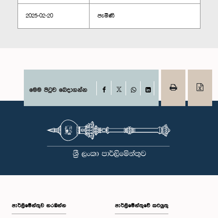
2025-02-20
පැමිණි
Facebook
මෙම පිටුව බෙදාගන්න
X
WhatsApp
LinkedIn
පාර්ලි‌මේන්තුව නරඹන්න
පාර්ලිමේන්තුවේ කටයුතු