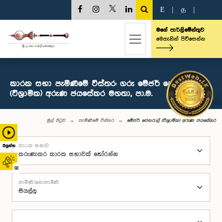
E
|
த
|
මගේ පාර්ලිමේන්තුව
මෙතැනින් පිවිසෙන්න
කාරක සභා පැමිණීමේ විස්තර: ගරු මේජර් ‍ජෙනරාල්
(විශ්‍රාමික) අරුණ ජයසේකර මහතා, පා.ම.
මුල් පිටුව
පැමිණීමේ විස්තර
මේජර් ‍ජෙනරාල් (විශ්‍රාමික) අරුණ ජයසේකර
කාරක සභාව
බලන්න
02
පැමිණි/නොපැමිණි