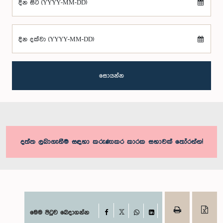
දින සිට (YYYY-MM-DD)
දින දක්වා (YYYY-MM-DD)
සොයන්න
දත්ත ලබාගැනීම සඳහා කරුණාකර කාරක සභාවක් තෝරන්න!
Facebook
මෙම පිටුව බෙදාගන්න
X
WhatsApp
LinkedIn