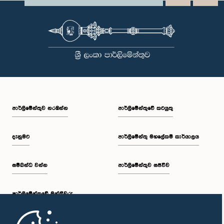
පාර්ලි‌මේන්තුව නරඹන්න
පාර්ලිමේන්තුවේ කටයුතු
දැනුමට
පාර්ලිමේන්තු මහලේකම් කාර්යාලය
සම්බන්ධ වන්න
පාර්ලිමේන්තුව සජීවීව
පාර්ලි‌මේන්තුවේ මන්ත්‍රීවරු
මුල් පිටුව