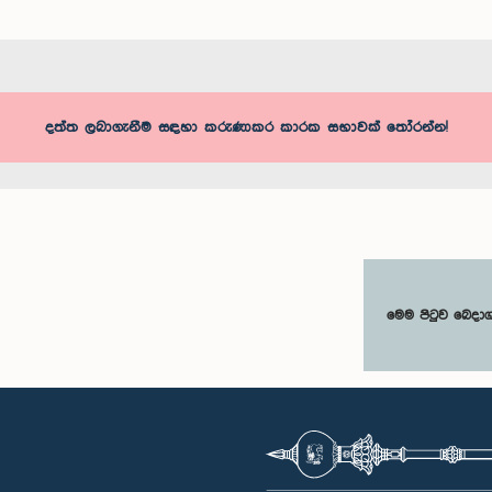
දත්ත ලබාගැනීම සඳහා කරුණාකර කාරක සභාවක් තෝරන්න!
මෙම පිටුව බෙදා