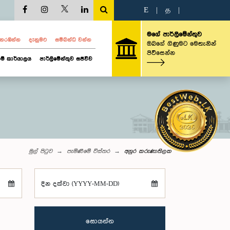
E
|
த
|
මගේ පාර්ලිමේන්තුව
ව නරඹන්න
දැනුමට
සම්බන්ධ වන්න
ඔබගේ ගිණුමට මෙතැනින්
පිවිසෙන්න
ම් කාර්යාලය
පාර්ලිමේන්තුව සජීවීව
මුල් පිටුව
පැමිණීමේ විස්තර
අනුර කරුණාතිලක
දින දක්වා (YYYY-MM-DD)
සොයන්න