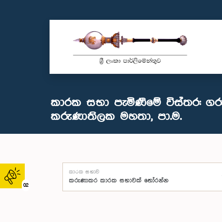
කාරක සභා පැමිණීමේ විස්තර: ගර
කරුණාතිලක මහතා, පා.ම.
කාරක සභාව
02