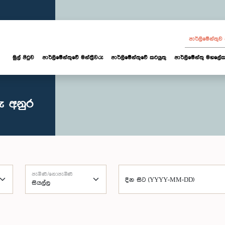
පාර්ලි‌මේන්තු
මුල් පිටුව
පාර්ලි‌මේන්තුවේ මන්ත්‍රීවරු
පාර්ලිමේන්තුවේ කටයුතු
පාර්ලිමේන්තු මහලේක
ු අනුර
පැමිණි/නොපැමිණි
දින සිට (YYYY-MM-DD)