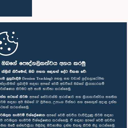
ි ඔබගේ පෞද්ගලිකත්වය අගය කරමු
" ක්ලික් කිරීමෙන්, ඔබ පහත සඳහන් දේට එකඟ වේ:
ැසි ලුහුබැඳීම (Session Tracking):
පහසු සහ වඩාත් පුද්ගලාරෝපිත
ත්දැකීමක් ලබාදීම සඳහා අපගේ වෙබ් අඩවියේ ඔබගේ ක්‍රියාකාරකම්
ිරීක්ෂණය කිරීමට අපි සැසි භාවිතා කරන්නෙමු.
ත්ත සටහන් කිරීම:
අපගේ සේවාවන්හි ආරක්ෂාව සහ ක්‍රියාකාරීත්වය සහතික
ිරීම සඳහා අපි ඔබගේ IP ලිපිනය, උපාංග විස්තර සහ අනෙකුත් අදාළ දත්ත
ටහන් කරගන්නෙමු.
රිශීලක හැසිරීම් විශ්ලේෂණය:
අපගේ වෙබ් අඩවිය වැඩිදියුණු කිරීම සඳහා
පි පරිශීලක හැසිරීම විශ්ලේෂණය කරන්නෙමු. ඒ සඳහා අපගේ වෙබ් අඩවිය
මඟ ඔබේ අන්තර්ක්‍රියා පිළිබඳ නිර්නාමික දත්ත එකතු කිරීම සිදු කරන්නෙමු.