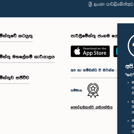
මේන්තුවේ කටයුතු
පාර්ලිමේන්තු ජංගම යෙදුම
මේන්තු මහලේකම් කාර්යාලය
අප
අප හා සම්බන්ධ වී සිටින්න :
"හරි
මේන්තුව සජීවීව
ස
අ
සම්මාන
න
ද
ක
පෞද්ගලිකත්ව ප්‍රතිපත්තිය
ස
ප
අ
ස