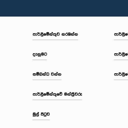
පාර්ලි‌මේන්තුව නරඹන්න
පාර්ලි
දැනුමට
පාර්ලි
සම්බන්ධ වන්න
පාර්ලි
පාර්ලි‌මේන්තුවේ මන්ත්‍රීවරු
මුල් පිටුව