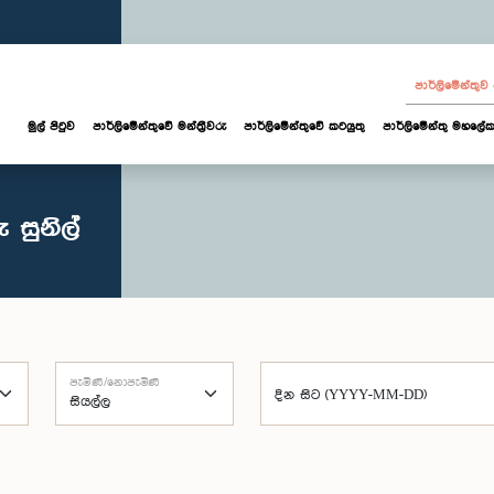
පාර්ලි‌මේන්තු
මුල් පිටුව
පාර්ලි‌මේන්තුවේ මන්ත්‍රීවරු
පාර්ලිමේන්තුවේ කටයුතු
පාර්ලිමේන්තු මහලේක
 සුනිල්
පැමිණි/නොපැමිණි
දින සිට (YYYY-MM-DD)