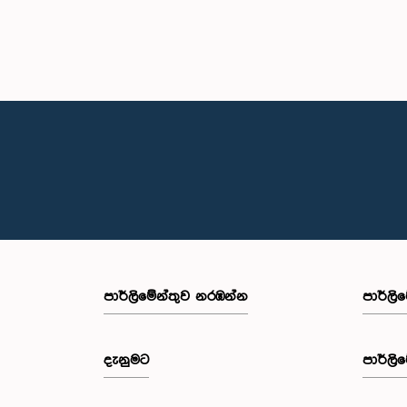
පාර්ලි‌මේන්තුව නරඹන්න
පාර්ලි
දැනුමට
පාර්ලි