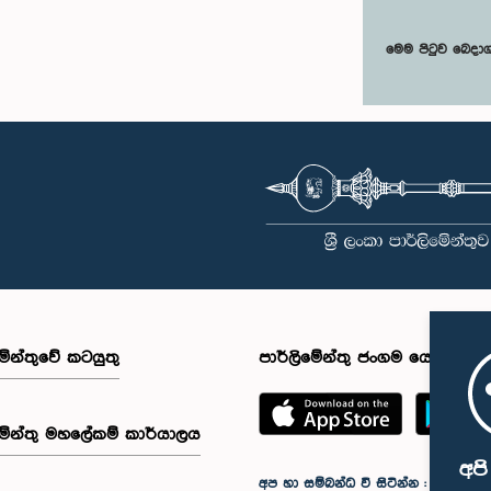
මෙම පිටුව බෙදා
මේන්තුවේ කටයුතු
පාර්ලිමේන්තු ජංගම යෙදුම
මේන්තු මහලේකම් කාර්යාලය
අප
අප හා සම්බන්ධ වී සිටින්න :