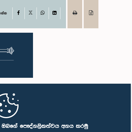
X
Facebook
WhatsApp
LinkedIn
ගන්න
ි ඔබගේ පෞද්ගලිකත්වය අගය කරමු