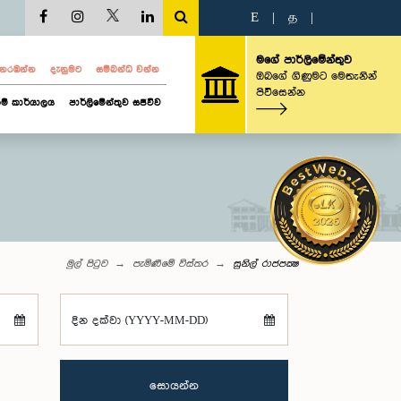
E
|
த
|
මගේ පාර්ලිමේන්තුව
ව නරඹන්න
දැනුමට
සම්බන්ධ වන්න
ඔබගේ ගිණුමට මෙතැනින්
පිවිසෙන්න
ම් කාර්යාලය
පාර්ලිමේන්තුව සජීවීව
මුල් පිටුව
පැමිණීමේ විස්තර
සුනිල් රාජපක්‍ෂ
දින දක්වා (YYYY-MM-DD)
සොයන්න