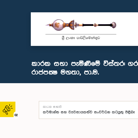
කාරක සභා පැමිණීමේ විස්තර: ගරු
රාජපක්‍ෂ මහතා, පා.ම.
කාරක සභාව
02