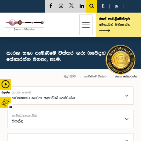
E
|
த
|
මගේ පාර්ලිමේන්තුව
මෙතැනින් පිවිසෙන්න
කාරක සභා පැමිණීමේ විස්තර: ගරු (වෛද්‍ය) ජනක
සේනාරත්න මහතා, පා.ම.
මුල් පිටුව
පැමිණීමේ විස්තර
ජනක සේනාරත්න
කාරක සභාව
බලන්න
02
පැමිණි/නොපැමිණි