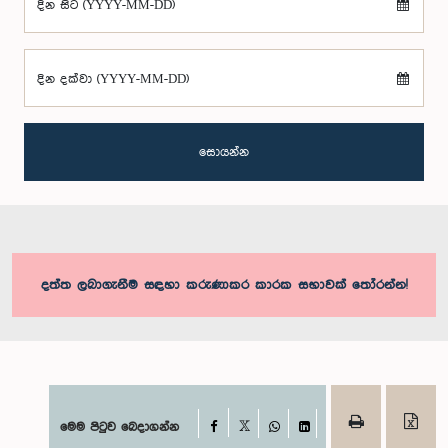
දින සිට (YYYY-MM-DD)
දින දක්වා (YYYY-MM-DD)
සොයන්න
දත්ත ලබාගැනීම සඳහා කරුණාකර කාරක සභාවක් තෝරන්න!
Facebook
මෙම පිටුව බෙදාගන්න
X
WhatsApp
LinkedIn