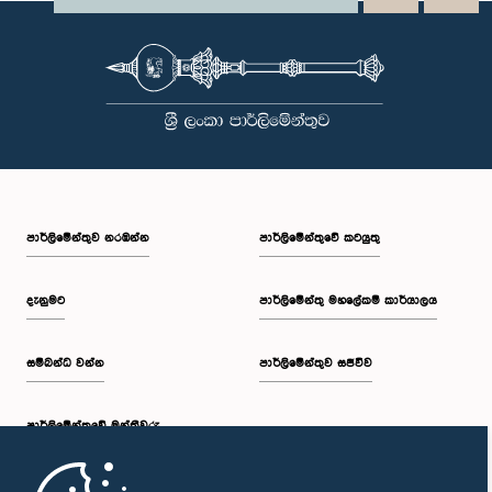
පාර්ලි‌මේන්තුව නරඹන්න
පාර්ලිමේන්තුවේ කටයුතු
දැනුමට
පාර්ලිමේන්තු මහලේකම් කාර්යාලය
සම්බන්ධ වන්න
පාර්ලිමේන්තුව සජීවීව
පාර්ලි‌මේන්තුවේ මන්ත්‍රීවරු
මුල් පිටුව