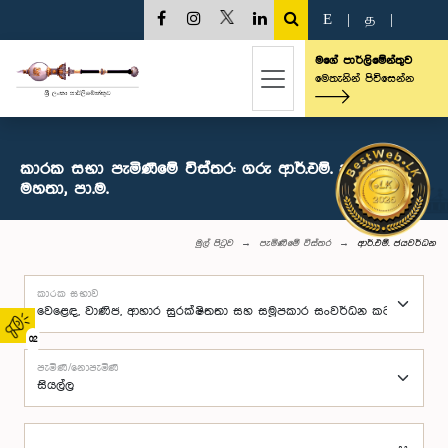
E
|
த
|
මගේ පාර්ලිමේන්තුව
මෙතැනින් පිවිසෙන්න
කාරක සභා පැමිණීමේ විස්තර: ගරු ආර්.එම්. ජයවර්ධන
මහතා, පා.ම.
මුල් පිටුව
පැමිණීමේ විස්තර
ආර්.එම්. ජයවර්ධන
කාරක සභාව
02
පැමිණි/නොපැමිණි