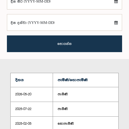
දින සිට (YYYY-MM-DD)
දින දක්වා (YYYY-MM-DD)
සොයන්න
දිනය
පැමිණි/නොපැමිණි
2026-05-20
පැමිණි
2025-07-22
පැමිණි
2025-02-05
නොපැමිණි