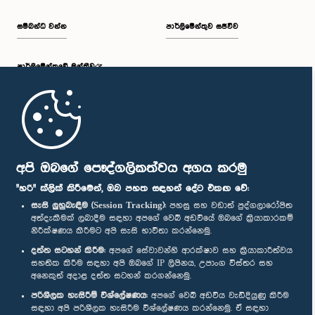
සම්බන්ධ වන්න
පාර්ලිමේන්තුව සජීවීව
පාර්ලි‌මේන්තුවේ මන්ත්‍රීවරු
මුල් පිටුව
පාර්ලිමේන්තු ජංගම යෙදුම
අපි ඔබගේ පෞද්ගලිකත්වය අගය කරමු
"හරි" ක්ලික් කිරීමෙන්, ඔබ පහත සඳහන් දේට එකඟ වේ:
සැසි ලුහුබැඳීම (Session Tracking):
පහසු සහ වඩාත් පුද්ගලාරෝපිත
අත්දැකීමක් ලබාදීම සඳහා අපගේ වෙබ් අඩවියේ ඔබගේ ක්‍රියාකාරකම්
නිරීක්ෂණය කිරීමට අපි සැසි භාවිතා කරන්නෙමු.
අප හා සම්බන්ධ වී සිටින්න :
දත්ත සටහන් කිරීම:
අපගේ සේවාවන්හි ආරක්ෂාව සහ ක්‍රියාකාරීත්වය
සහතික කිරීම සඳහා අපි ඔබගේ IP ලිපිනය, උපාංග විස්තර සහ
අනෙකුත් අදාළ දත්ත සටහන් කරගන්නෙමු.
සම්මාන
පරිශීලක හැසිරීම් විශ්ලේෂණය:
අපගේ වෙබ් අඩවිය වැඩිදියුණු කිරීම
සඳහා අපි පරිශීලක හැසිරීම විශ්ලේෂණය කරන්නෙමු. ඒ සඳහා