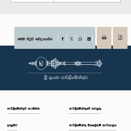
Facebook
මෙම පිටුව බෙදාගන්න
X
WhatsApp
LinkedIn
පාර්ලි‌මේන්තුව නරඹන්න
පාර්ලිමේන්තුවේ කටයුතු
දැනුමට
පාර්ලිමේන්තු මහලේකම් කාර්යාලය