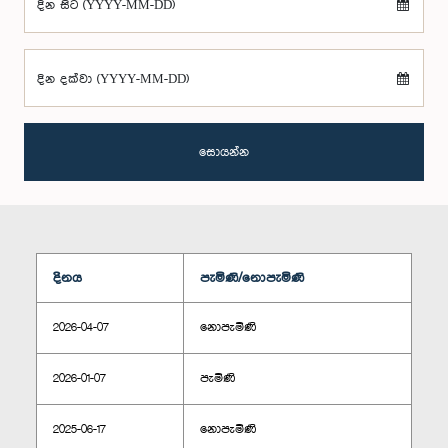
දින සිට (YYYY-MM-DD)
දින දක්වා (YYYY-MM-DD)
සොයන්න
දිනය
පැමිණි/නොපැමිණි
2026-04-07
නොපැමිණි
2026-01-07
පැමිණි
2025-06-17
නොපැමිණි