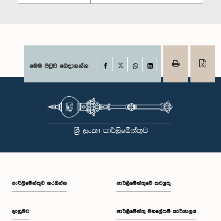
Facebook
මෙම පිටුව බෙදාගන්න
X
WhatsApp
LinkedIn
පාර්ලි‌මේන්තුව නරඹන්න
පාර්ලිමේන්තුවේ කටයුතු
දැනුමට
පාර්ලිමේන්තු මහලේකම් කාර්යාලය