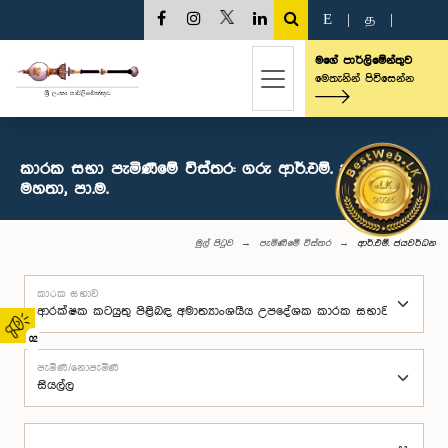
E
|
த
|
මගේ පාර්ලිමේන්තුව
මෙතැනින් පිවිසෙන්න
කාරක සභා පැමිණීමේ විස්තර: ගරු ආර්.එම්. ජයවර්ධන
මහතා, පා.ම.
මුල් පිටුව
පැමිණීමේ විස්තර
ආර්.එම්. ජයවර්ධන
කාරක සභාව
02
පැමිණි/නොපැමිණි