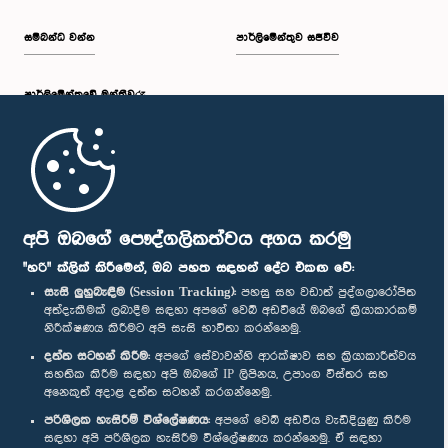
සම්බන්ධ වන්න
පාර්ලිමේන්තුව සජීවීව
පාර්ලි‌මේන්තුවේ මන්ත්‍රීවරු
මුල් පිටුව
පාර්ලිමේන්තු ජංගම යෙදුම
අපි ඔබගේ පෞද්ගලිකත්වය අගය කරමු
"හරි" ක්ලික් කිරීමෙන්, ඔබ පහත සඳහන් දේට එකඟ වේ:
සැසි ලුහුබැඳීම (Session Tracking):
පහසු සහ වඩාත් පුද්ගලාරෝපිත
අත්දැකීමක් ලබාදීම සඳහා අපගේ වෙබ් අඩවියේ ඔබගේ ක්‍රියාකාරකම්
නිරීක්ෂණය කිරීමට අපි සැසි භාවිතා කරන්නෙමු.
අප හා සම්බන්ධ වී සිටින්න :
දත්ත සටහන් කිරීම:
අපගේ සේවාවන්හි ආරක්ෂාව සහ ක්‍රියාකාරීත්වය
සහතික කිරීම සඳහා අපි ඔබගේ IP ලිපිනය, උපාංග විස්තර සහ
අනෙකුත් අදාළ දත්ත සටහන් කරගන්නෙමු.
සම්මාන
පරිශීලක හැසිරීම් විශ්ලේෂණය:
අපගේ වෙබ් අඩවිය වැඩිදියුණු කිරීම
සඳහා අපි පරිශීලක හැසිරීම විශ්ලේෂණය කරන්නෙමු. ඒ සඳහා