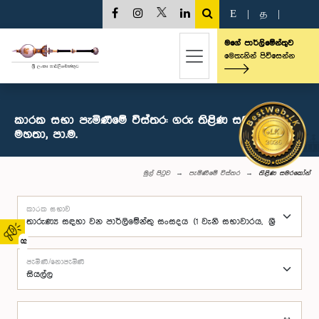
E
|
த
|
මගේ පාර්ලිමේන්තුව
මෙතැනින් පිවිසෙන්න
කාරක සභා පැමිණීමේ විස්තර: ගරු තිළිණ සමරකෝන්
මහතා, පා.ම.
මුල් පිටුව
පැමිණීමේ විස්තර
තිළිණ සමරකෝන්
කාරක සභාව
02
පැමිණි/නොපැමිණි