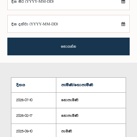
දින සිට (YYYY-MM-DD)
දින දක්වා (YYYY-MM-DD)
සොයන්න
දිනය
පැමිණි/නොපැමිණි
2026-07-10
නොපැමිණි
2026-02-17
නොපැමිණි
2025-09-10
පැමිණි