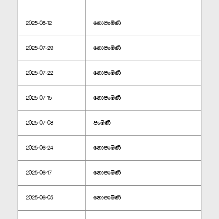
2025-08-12
නොපැමිණි
2025-07-29
නොපැමිණි
2025-07-22
නොපැමිණි
2025-07-15
නොපැමිණි
2025-07-08
පැමිණි
2025-06-24
නොපැමිණි
2025-06-17
නොපැමිණි
2025-06-05
නොපැමිණි