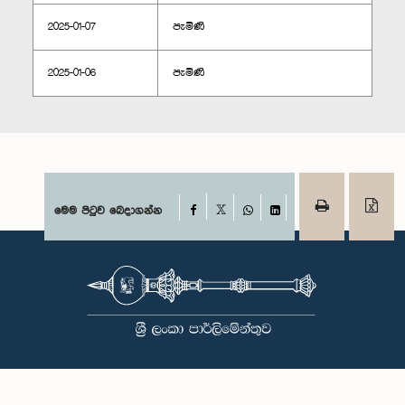
2025-01-07
පැමිණි
2025-01-06
පැමිණි
Facebook
මෙම පිටුව බෙදාගන්න
X
WhatsApp
LinkedIn