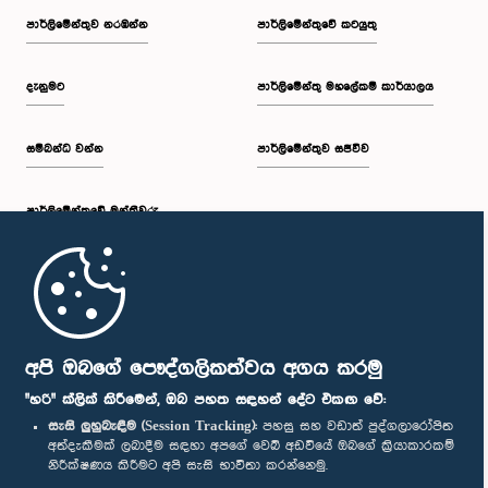
පාර්ලි‌මේන්තුව නරඹන්න
පාර්ලිමේන්තුවේ කටයුතු
දැනුමට
පාර්ලිමේන්තු මහලේකම් කාර්යාලය
සම්බන්ධ වන්න
පාර්ලිමේන්තුව සජීවීව
පාර්ලි‌මේන්තුවේ මන්ත්‍රීවරු
මුල් පිටුව
පාර්ලිමේන්තු ජංගම යෙදුම
අපි ඔබගේ පෞද්ගලිකත්වය අගය කරමු
"හරි" ක්ලික් කිරීමෙන්, ඔබ පහත සඳහන් දේට එකඟ වේ:
සැසි ලුහුබැඳීම (Session Tracking):
පහසු සහ වඩාත් පුද්ගලාරෝපිත
අත්දැකීමක් ලබාදීම සඳහා අපගේ වෙබ් අඩවියේ ඔබගේ ක්‍රියාකාරකම්
නිරීක්ෂණය කිරීමට අපි සැසි භාවිතා කරන්නෙමු.
අප හා සම්බන්ධ වී සිටින්න :