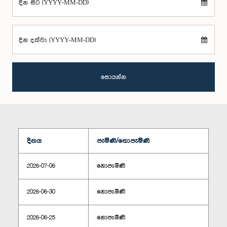
දින සිට (YYYY-MM-DD)
දින දක්වා (YYYY-MM-DD)
සොයන්න
දිනය
පැමිණි/නොපැමිණි
2026-07-06
නොපැමිණි
2026-06-30
නොපැමිණි
2026-06-25
නොපැමිණි