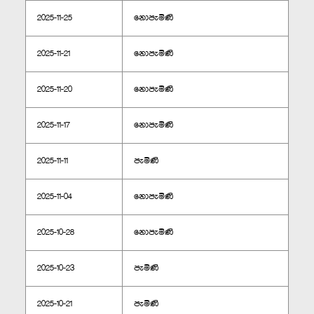
2025-11-25
නොපැමිණි
2025-11-21
නොපැමිණි
2025-11-20
නොපැමිණි
2025-11-17
නොපැමිණි
2025-11-11
පැමිණි
2025-11-04
නොපැමිණි
2025-10-28
නොපැමිණි
2025-10-23
පැමිණි
2025-10-21
පැමිණි