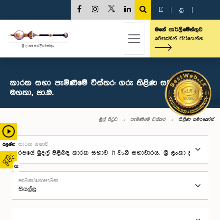
E
|
த
|
මගේ පාර්ලිමේන්තුව
මෙතැනින් පිවිසෙන්න
කාරක සභා පැමිණීමේ විස්තර: ගරු තිළිණ සමරකෝන්
මහතා, පා.ම.
මුල් පිටුව
පැමිණීමේ විස්තර
තිළිණ සමරකෝන්
කාරක සභාව
බලන්න
02
පැමිණි/නොපැමිණි