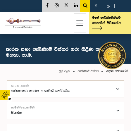
E
|
த
|
මගේ පාර්ලිමේන්තුව
මෙතැනින් පිවිසෙන්න
කාරක සභා පැමිණීමේ විස්තර: ගරු තිළිණ සමරකෝන්
මහතා, පා.ම.
මුල් පිටුව
පැමිණීමේ විස්තර
තිළිණ සමරකෝන්
කාරක සභාව
02
පැමිණි/නොපැමිණි