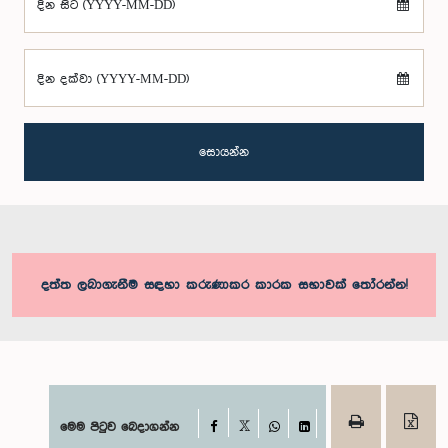
දින සිට (YYYY-MM-DD)
දින දක්වා (YYYY-MM-DD)
සොයන්න
දත්ත ලබාගැනීම සඳහා කරුණාකර කාරක සභාවක් තෝරන්න!
Facebook
මෙම පිටුව බෙදාගන්න
X
WhatsApp
LinkedIn