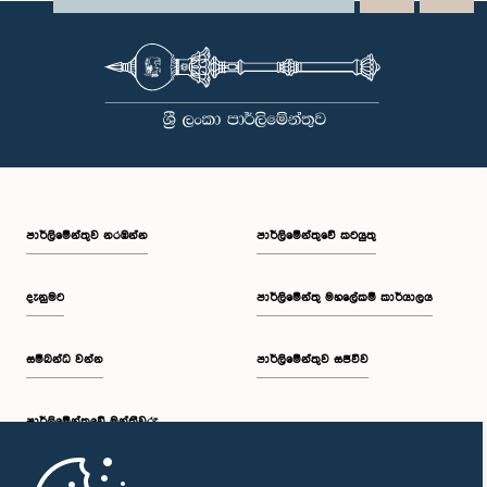
පාර්ලි‌මේන්තුව නරඹන්න
පාර්ලිමේන්තුවේ කටයුතු
දැනුමට
පාර්ලිමේන්තු මහලේකම් කාර්යාලය
සම්බන්ධ වන්න
පාර්ලිමේන්තුව සජීවීව
පාර්ලි‌මේන්තුවේ මන්ත්‍රීවරු
මුල් පිටුව