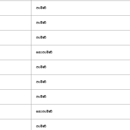
පැමිණි
පැමිණි
පැමිණි
නොපැමිණි
පැමිණි
පැමිණි
පැමිණි
නොපැමිණි
පැමිණි