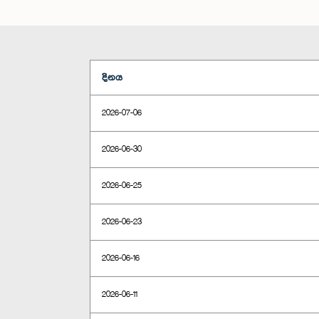
දිනය
2026-07-06
2026-06-30
2026-06-25
2026-06-23
2026-06-16
2026-06-11