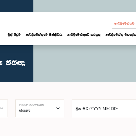
පාර්ලි‌මේන්තු
මුල් පිටුව
පාර්ලි‌මේන්තුවේ මන්ත්‍රීවරු
පාර්ලිමේන්තුවේ කටයුතු
පාර්ලිමේන්තු මහලේක
ු නීතිඥ
පැමිණි/නොපැමිණි
දින සිට (YYYY-MM-DD)