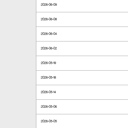
2026-06-09
2026-06-08
2026-06-04
2026-06-02
2026-05-19
2026-05-18
2026-05-14
2026-05-06
2026-05-05