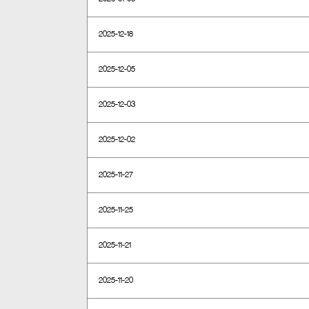
2025-12-18
2025-12-05
2025-12-03
2025-12-02
2025-11-27
2025-11-25
2025-11-21
2025-11-20