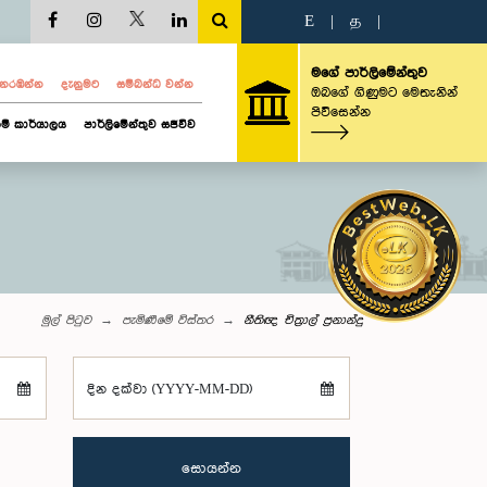
E
|
த
|
මගේ පාර්ලිමේන්තුව
ව නරඹන්න
දැනුමට
සම්බන්ධ වන්න
ඔබගේ ගිණුමට මෙතැනින්
පිවිසෙන්න
ම් කාර්යාලය
පාර්ලිමේන්තුව සජීවීව
මුල් පිටුව
පැමිණීමේ විස්තර
නීතිඥ චිත්‍රාල් ප්‍රනාන්දු
දින දක්වා (YYYY-MM-DD)
සොයන්න