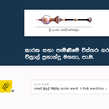
කාරක සභා පැමිණීමේ විස්තර: ගර
චිත්‍රාල් ප්‍රනාන්දු මහතා, පා.ම.
කාරක සභාව
02