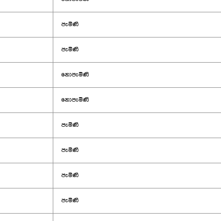
පැමිණි
පැමිණි
නොපැමිණි
නොපැමිණි
පැමිණි
පැමිණි
පැමිණි
පැමිණි