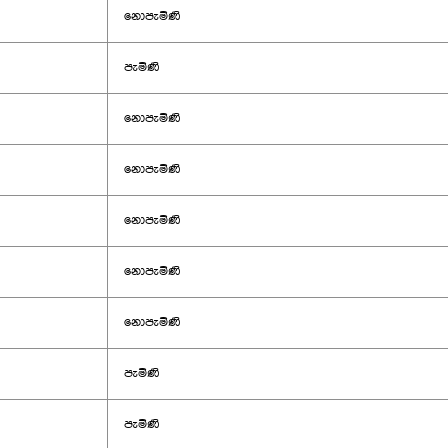
නොපැමිණි
පැමිණි
නොපැමිණි
නොපැමිණි
නොපැමිණි
නොපැමිණි
නොපැමිණි
පැමිණි
පැමිණි