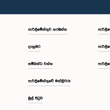
පාර්ලි‌මේන්තුව නරඹන්න
පාර්ලි
දැනුමට
පාර්ලි
සම්බන්ධ වන්න
පාර්ලි
පාර්ලි‌මේන්තුවේ මන්ත්‍රීවරු
මුල් පිටුව