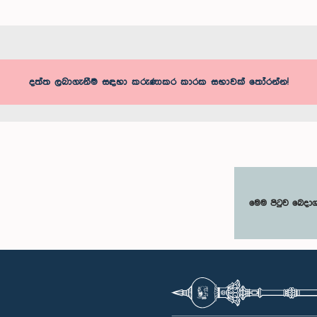
දත්ත ලබාගැනීම සඳහා කරුණාකර කාරක සභාවක් තෝරන්න!
මෙම පිටුව බෙදා