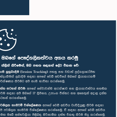
ි ඔබගේ පෞද්ගලිකත්වය අගය කරමු
" ක්ලික් කිරීමෙන්, ඔබ පහත සඳහන් දේට එකඟ වේ:
ැසි ලුහුබැඳීම (Session Tracking):
පහසු සහ වඩාත් පුද්ගලාරෝපිත
ත්දැකීමක් ලබාදීම සඳහා අපගේ වෙබ් අඩවියේ ඔබගේ ක්‍රියාකාරකම්
ිරීක්ෂණය කිරීමට අපි සැසි භාවිතා කරන්නෙමු.
ත්ත සටහන් කිරීම:
අපගේ සේවාවන්හි ආරක්ෂාව සහ ක්‍රියාකාරීත්වය සහතික
ිරීම සඳහා අපි ඔබගේ IP ලිපිනය, උපාංග විස්තර සහ අනෙකුත් අදාළ දත්ත
ටහන් කරගන්නෙමු.
රිශීලක හැසිරීම් විශ්ලේෂණය:
අපගේ වෙබ් අඩවිය වැඩිදියුණු කිරීම සඳහා
පි පරිශීලක හැසිරීම විශ්ලේෂණය කරන්නෙමු. ඒ සඳහා අපගේ වෙබ් අඩවිය
මඟ ඔබේ අන්තර්ක්‍රියා පිළිබඳ නිර්නාමික දත්ත එකතු කිරීම සිදු කරන්නෙමු.