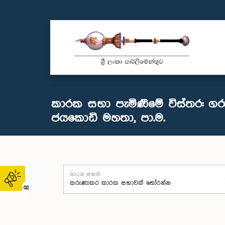
කාරක සභා පැමිණීමේ විස්තර: ගර
ජයකොඩි මහතා, පා.ම.
කාරක සභාව
02