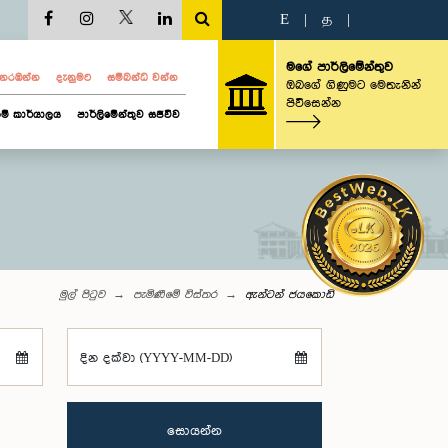
E
|
த
|
මගේ පාර්ලිමේන්තුව
ව නරඹන්න
දැනුමට
සම්බන්ධ වන්න
ඔබගේ ගිණුමට මෙතැනින්
පිවිසෙන්න
ම් කාර්යාලය
පාර්ලිමේන්තුව සජීවීව
මුල් පිටුව
පැමිණීමේ විස්තර
ඇන්ටන් ජයකොඩි
දින දක්වා (YYYY-MM-DD)
සොයන්න