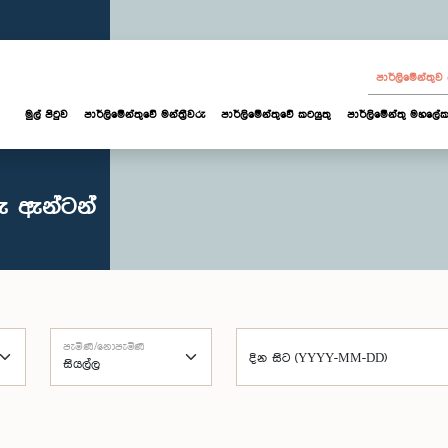
පාර්ලි‌මේන්තු
මුල් පිටුව
පාර්ලි‌මේන්තුවේ මන්ත්‍රීවරු
පාර්ලිමේන්තුවේ කටයුතු
පාර්ලිමේන්තු මහලේක
ු ඇන්ටන්
පැමිණි/නොපැමිණි
දින සිට (YYYY-MM-DD)