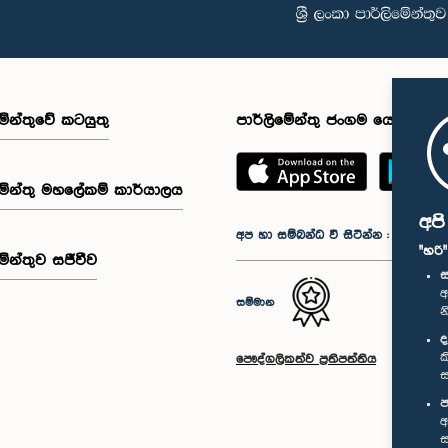
මේන්තුවේ කටයුතු
පාර්ලිමේන්තු ජංගම යෙදුම
මේන්තු මහලේකම් කාර්යාලය
අප
අප හා සම්බන්ධ වී සිටින්න :
"හරි
මේන්තුව සජීවීව
ස
අ
සම්මාන
න
ද
ක
පෞද්ගලිකත්ව ප්‍රතිපත්තිය
ස
ප
අ
ස