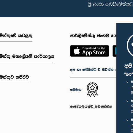
මේන්තුවේ කටයුතු
පාර්ලිමේන්තු ජංගම යෙදුම
මේන්තු මහලේකම් කාර්යාලය
අප
අප හා සම්බන්ධ වී සිටින්න :
"හරි
මේන්තුව සජීවීව
ස
අ
සම්මාන
න
ද
ක
පෞද්ගලිකත්ව ප්‍රතිපත්තිය
ස
ප
අ
ස