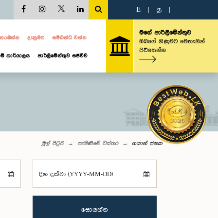
E
|
த
|
මගේ පාර්ලිමේන්තුව
ව නරඹන්න
දැනුමට
සම්බන්ධ වන්න
ඔබගේ ගිණුමට මෙතැනින්
පිවිසෙන්න
ම් කාර්යාලය
පාර්ලිමේන්තුව සජීවීව
මුල් පිටුව
පැමිණීමේ විස්තර
ගයාන් ජනක
දින දක්වා (YYYY-MM-DD)
සොයන්න