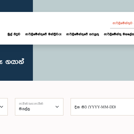
පාර්ලි‌මේන්තු
මුල් පිටුව
පාර්ලි‌මේන්තුවේ මන්ත්‍රීවරු
පාර්ලිමේන්තුවේ කටයුතු
පාර්ලිමේන්තු මහලේක
ු ගයාන්
පැමිණි/නොපැමිණි
දින සිට (YYYY-MM-DD)