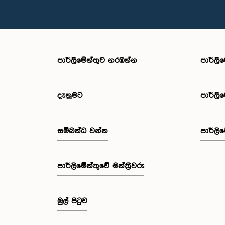
පාර්ලි‌මේන්තුව නරඹන්න
පාර්ලි
දැනුමට
පාර්ලි
සම්බන්ධ වන්න
පාර්ලි
පාර්ලි‌මේන්තුවේ මන්ත්‍රීවරු
මුල් පිටුව