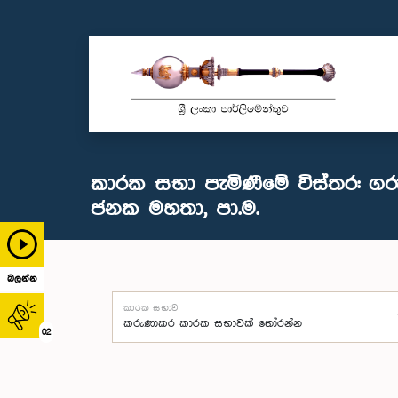
කාරක සභා පැමිණීමේ විස්තර: ගර
ජනක මහතා, පා.ම.
බලන්න
කාරක සභාව
02