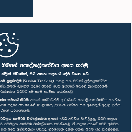
ි ඔබගේ පෞද්ගලිකත්වය අගය කරමු
" ක්ලික් කිරීමෙන්, ඔබ පහත සඳහන් දේට එකඟ වේ:
ැසි ලුහුබැඳීම (Session Tracking):
පහසු සහ වඩාත් පුද්ගලාරෝපිත
ත්දැකීමක් ලබාදීම සඳහා අපගේ වෙබ් අඩවියේ ඔබගේ ක්‍රියාකාරකම්
ිරීක්ෂණය කිරීමට අපි සැසි භාවිතා කරන්නෙමු.
ත්ත සටහන් කිරීම:
අපගේ සේවාවන්හි ආරක්ෂාව සහ ක්‍රියාකාරීත්වය සහතික
ිරීම සඳහා අපි ඔබගේ IP ලිපිනය, උපාංග විස්තර සහ අනෙකුත් අදාළ දත්ත
ටහන් කරගන්නෙමු.
රිශීලක හැසිරීම් විශ්ලේෂණය:
අපගේ වෙබ් අඩවිය වැඩිදියුණු කිරීම සඳහා
පි පරිශීලක හැසිරීම විශ්ලේෂණය කරන්නෙමු. ඒ සඳහා අපගේ වෙබ් අඩවිය
මඟ ඔබේ අන්තර්ක්‍රියා පිළිබඳ නිර්නාමික දත්ත එකතු කිරීම සිදු කරන්නෙමු.