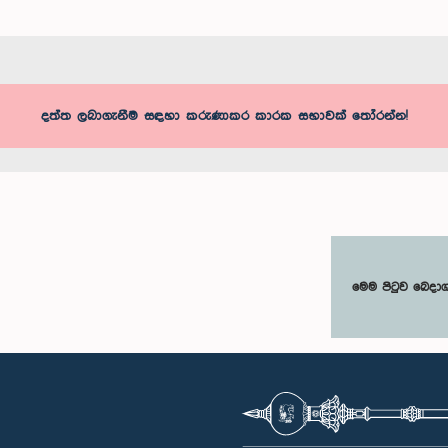
දත්ත ලබාගැනීම සඳහා කරුණාකර කාරක සභාවක් තෝරන්න!
මෙම පිටුව බෙදා