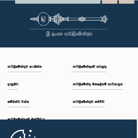
පාර්ලි‌මේන්තුව නරඹන්න
පාර්ලිමේන්තුවේ කටයුතු
දැනුමට
පාර්ලිමේන්තු මහලේකම් කාර්යාලය
සම්බන්ධ වන්න
පාර්ලිමේන්තුව සජීවීව
පාර්ලි‌මේන්තුවේ මන්ත්‍රීවරු
මුල් පිටුව