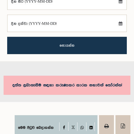
දින සිට (YYYY-MM-DD)
දින දක්වා (YYYY-MM-DD)
සොයන්න
දත්ත ලබාගැනීම සඳහා කරුණාකර කාරක සභාවක් තෝරන්න!
Facebook
මෙම පිටුව බෙදාගන්න
X
WhatsApp
LinkedIn