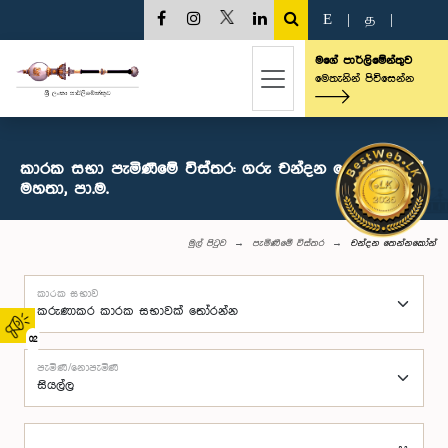
E
|
த
|
මගේ පාර්ලිමේන්තුව
මෙතැනින් පිවිසෙන්න
කාරක සභා පැමිණීමේ විස්තර: ගරු චන්දන තෙන්නකෝන්
මහතා, පා.ම.
මුල් පිටුව
පැමිණීමේ විස්තර
චන්දන තෙන්නකෝන්
කාරක සභාව
02
පැමිණි/නොපැමිණි