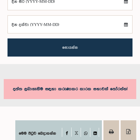
දින සිට (YYYY-MM-DD)
දින දක්වා (YYYY-MM-DD)
සොයන්න
දත්ත ලබාගැනීම සඳහා කරුණාකර කාරක සභාවක් තෝරන්න!
Facebook
මෙම පිටුව බෙදාගන්න
X
WhatsApp
LinkedIn