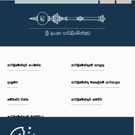
පාර්ලි‌මේන්තුව නරඹන්න
පාර්ලිමේන්තුවේ කටයුතු
දැනුමට
පාර්ලිමේන්තු මහලේකම් කාර්යාලය
සම්බන්ධ වන්න
පාර්ලිමේන්තුව සජීවීව
පාර්ලි‌මේන්තුවේ මන්ත්‍රීවරු
මුල් පිටුව