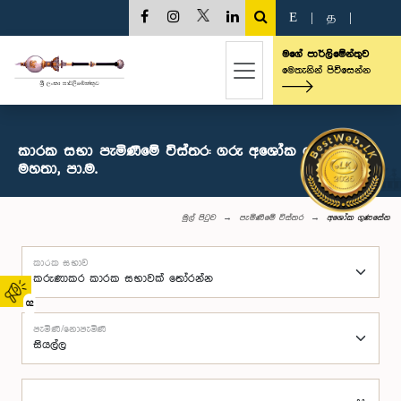
E
|
த
|
මගේ පාර්ලිමේන්තුව
මෙතැනින් පිවිසෙන්න
කාරක සභා පැමිණීමේ විස්තර: ගරු අශෝක ගුණසේන
මහතා, පා.ම.
මුල් පිටුව
පැමිණීමේ විස්තර
අශෝක ගුණසේන
කාරක සභාව
02
පැමිණි/නොපැමිණි