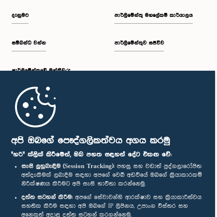
දැනුමට
පාර්ලිමේන්තු මහලේකම් කාර්යාලය
සම්බන්ධ වන්න
පාර්ලිමේන්තුව සජීවීව
පාර්ලි‌මේන්තුවේ මන්ත්‍රීවරු
මුල් පිටුව
පාර්ලිමේන්තු ජංගම යෙදුම
අපි ඔබගේ පෞද්ගලිකත්වය අගය කරමු
"හරි" ක්ලික් කිරීමෙන්, ඔබ පහත සඳහන් දේට එකඟ වේ:
සැසි ලුහුබැඳීම (Session Tracking):
පහසු සහ වඩාත් පුද්ගලාරෝපිත
අත්දැකීමක් ලබාදීම සඳහා අපගේ වෙබ් අඩවියේ ඔබගේ ක්‍රියාකාරකම්
නිරීක්ෂණය කිරීමට අපි සැසි භාවිතා කරන්නෙමු.
අප හා සම්බන්ධ වී සිටින්න :
දත්ත සටහන් කිරීම:
අපගේ සේවාවන්හි ආරක්ෂාව සහ ක්‍රියාකාරීත්වය
සහතික කිරීම සඳහා අපි ඔබගේ IP ලිපිනය, උපාංග විස්තර සහ
අනෙකුත් අදාළ දත්ත සටහන් කරගන්නෙමු.