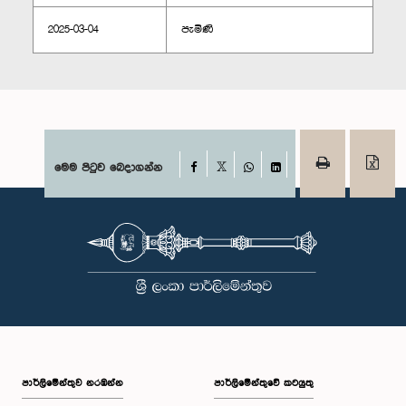
2025-03-04
පැමිණි
Facebook
මෙම පිටුව බෙදාගන්න
X
WhatsApp
LinkedIn
පාර්ලි‌මේන්තුව නරඹන්න
පාර්ලිමේන්තුවේ කටයුතු