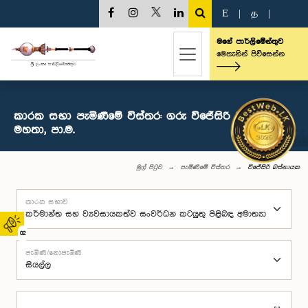
E
|
த
|
මගේ පාර්ලිමේන්තුව
මෙතැනින් පිවිසෙන්න
කාරක සභා පැමිණීමේ විස්තර: ගරු විජේසිරි බස්නායක
මහතා, පා.ම.
මුල් පිටුව
පැමිණීමේ විස්තර
විජේසිරි බස්නායක
කාරක සභාව
02
පැමිණි/නොපැමිණි