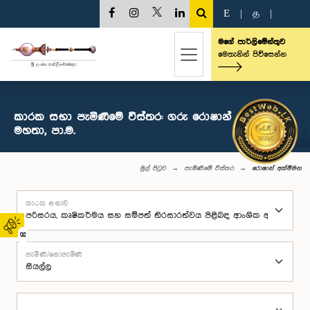
E
|
த
|
මගේ පාර්ලිමේන්තුව
මෙතැනින් පිවිසෙන්න
කාරක සභා පැමිණීමේ විස්තර: ගරු රොෂාන් අක්මීමන
මහතා, පා.ම.
මුල් පිටුව
පැමිණීමේ විස්තර
රොෂාන් අක්මීමන
කාරක සභාව
02
පැමිණි/නොපැමිණි