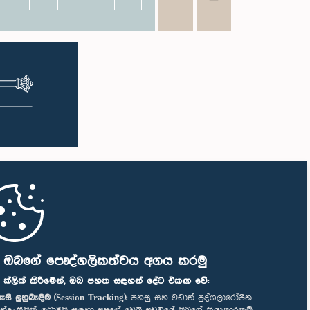
ි ඔබගේ පෞද්ගලිකත්වය අගය කරමු
" ක්ලික් කිරීමෙන්, ඔබ පහත සඳහන් දේට එකඟ වේ:
ැසි ලුහුබැඳීම (Session Tracking):
පහසු සහ වඩාත් පුද්ගලාරෝපිත