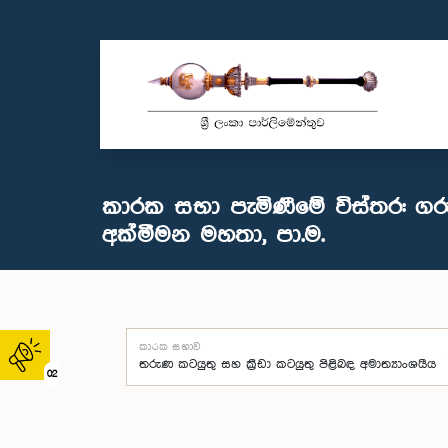
කාරක සභා පැමිණීමේ විස්තර: ගර
අක්මීමන මහතා, පා.ම.
කාරක සභාව
02