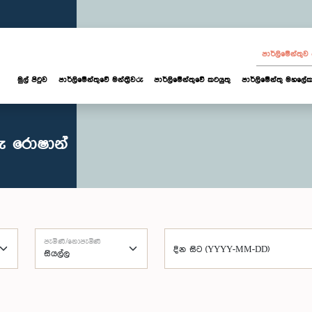
පාර්ලි‌මේන්තු
මුල් පිටුව
පාර්ලි‌මේන්තුවේ මන්ත්‍රීවරු
පාර්ලිමේන්තුවේ කටයුතු
පාර්ලිමේන්තු මහලේක
ු රොෂාන්
පැමිණි/නොපැමිණි
දින සිට (YYYY-MM-DD)