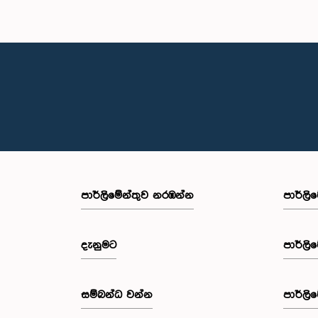
පාර්ලි‌මේන්තුව නරඹන්න
පාර්ලි
දැනුමට
පාර්ලි
සම්බන්ධ වන්න
පාර්ලි