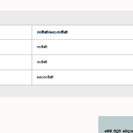
පැමිණි/නොපැමිණි
පැමිණි
පැමිණි
නොපැමිණි
මෙම පිටුව බෙදා