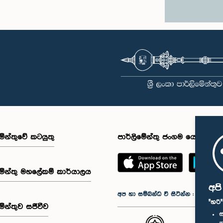
මේන්තුවේ කටයුතු
පාර්ලිමේන්තු ජංගම යෙදුම
මේන්තු මහලේකම් කාර්යාලය
අප
අප හා සම්බන්ධ වී සිටින්න :
"හරි
මේන්තුව සජීවීව
ස