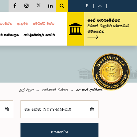
E
|
த
|
මගේ පාර්ලිමේන්තුව
ව නරඹන්න
දැනුමට
සම්බන්ධ වන්න
ඔබගේ ගිණුමට මෙතැනින්
පිවිසෙන්න
ම් කාර්යාලය
පාර්ලිමේන්තුව සජීවීව
මුල් පිටුව
පැමිණීමේ විස්තර
රොෂාන් අක්මීමන
දින දක්වා (YYYY-MM-DD)
සොයන්න