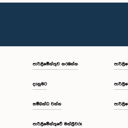
පාර්ලි‌මේන්තුව නරඹන්න
පාර්ලි
දැනුමට
පාර්ලි
සම්බන්ධ වන්න
පාර්ලි
පාර්ලි‌මේන්තුවේ මන්ත්‍රීවරු