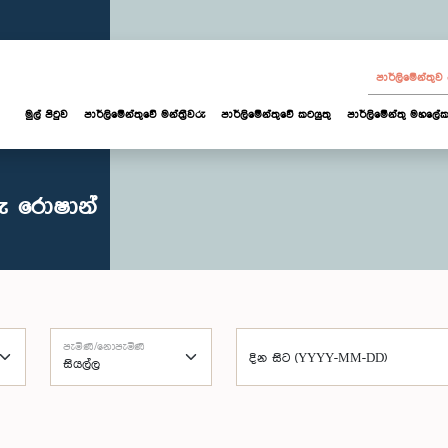
පාර්ලි‌මේන්තු
මුල් පිටුව
පාර්ලි‌මේන්තුවේ මන්ත්‍රීවරු
පාර්ලිමේන්තුවේ කටයුතු
පාර්ලිමේන්තු මහලේක
ු රොෂාන්
පැමිණි/නොපැමිණි
දින සිට (YYYY-MM-DD)