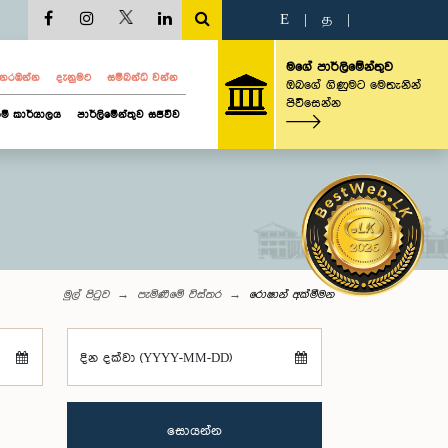
E
|
த
|
මගේ පාර්ලිමේන්තුව
ව නරඹන්න
දැනුමට
සම්බන්ධ වන්න
ඔබගේ ගිණුමට මෙතැනින්
පිවිසෙන්න
ම් කාර්යාලය
පාර්ලිමේන්තුව සජීවීව
මුල් පිටුව
පැමිණීමේ විස්තර
රොෂාන් අක්මීමන
දින දක්වා (YYYY-MM-DD)
සොයන්න