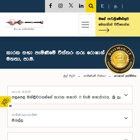
E
|
த
|
මගේ පාර්ලිමේන්තුව
මෙතැනින් පිවිසෙන්න
කාරක සභා පැමිණීමේ විස්තර: ගරු රොෂාන් අක්මීමන
මහතා, පා.ම.
මුල් පිටුව
පැමිණීමේ විස්තර
රොෂාන් අක්මීමන
කාරක සභාව
02
පැමිණි/නොපැමිණි