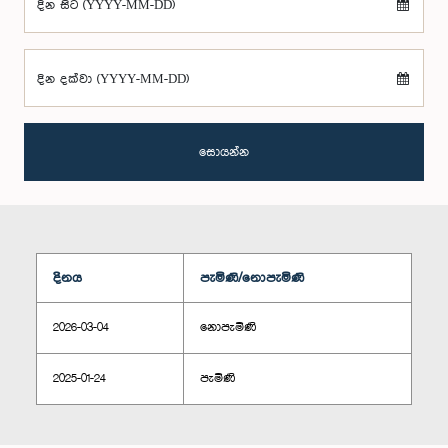
දින සිට (YYYY-MM-DD)
දින දක්වා (YYYY-MM-DD)
සොයන්න
දිනය
පැමිණි/නොපැමිණි
2026-03-04
නොපැමිණි
2025-01-24
පැමිණි