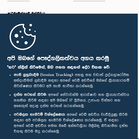
පාර්ලි‌මේන්තුවේ මන්ත්‍රීවරු
මුල් පිටුව
පාර්ලිමේන්තු ජංගම යෙදුම
අපි ඔබගේ පෞද්ගලිකත්වය අගය කරමු
"හරි" ක්ලික් කිරීමෙන්, ඔබ පහත සඳහන් දේට එකඟ වේ:
සැසි ලුහුබැඳීම (Session Tracking):
පහසු සහ වඩාත් පුද්ගලාරෝපිත
අත්දැකීමක් ලබාදීම සඳහා අපගේ වෙබ් අඩවියේ ඔබගේ ක්‍රියාකාරකම්
නිරීක්ෂණය කිරීමට අපි සැසි භාවිතා කරන්නෙමු.
අප හා සම්බන්ධ වී සිටින්න :
දත්ත සටහන් කිරීම:
අපගේ සේවාවන්හි ආරක්ෂාව සහ ක්‍රියාකාරීත්වය
සහතික කිරීම සඳහා අපි ඔබගේ IP ලිපිනය, උපාංග විස්තර සහ
අනෙකුත් අදාළ දත්ත සටහන් කරගන්නෙමු.
සම්මාන
පරිශීලක හැසිරීම් විශ්ලේෂණය:
අපගේ වෙබ් අඩවිය වැඩිදියුණු කිරීම
සඳහා අපි පරිශීලක හැසිරීම විශ්ලේෂණය කරන්නෙමු. ඒ සඳහා
අපගේ වෙබ් අඩවිය සමඟ ඔබේ අන්තර්ක්‍රියා පිළිබඳ නිර්නාමික දත්ත
පෞද්ගලිකත්ව ප්‍රතිපත්තිය
එකතු කිරීම සිදු කරන්නෙමු.