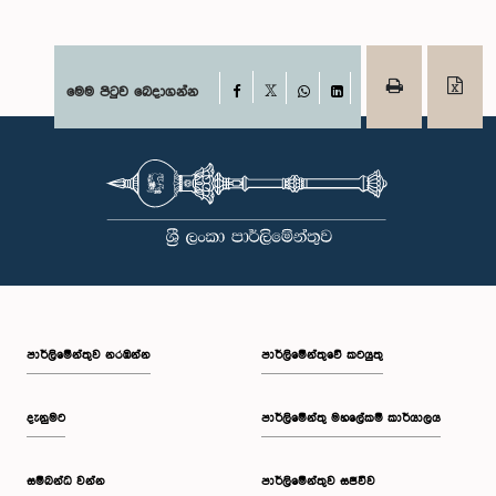
Facebook
මෙම පිටුව බෙදාගන්න
X
WhatsApp
LinkedIn
පාර්ලි‌මේන්තුව නරඹන්න
පාර්ලිමේන්තුවේ කටයුතු
දැනුමට
පාර්ලිමේන්තු මහලේකම් කාර්යාලය
සම්බන්ධ වන්න
පාර්ලිමේන්තුව සජීවීව