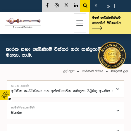
E
|
த
|
මගේ පාර්ලිමේන්තුව
මෙතැනින් පිවිසෙන්න
කාරක සභා පැමිණීමේ විස්තර: ගරු කන්දසාමි ප්‍රභු
මහතා, පා.ම.
මුල් පිටුව
පැමිණීමේ විස්තර
කන්දසාමි ප්‍රභු
කාරක සභාව
02
පැමිණි/නොපැමිණි