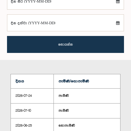
දින සිට (YYYY-MM-DD)
දින දක්වා (YYYY-MM-DD)
සොයන්න
දිනය
පැමිණි/නොපැමිණි
2026-07-24
පැමිණි
2026-07-10
පැමිණි
2026-06-25
නොපැමිණි