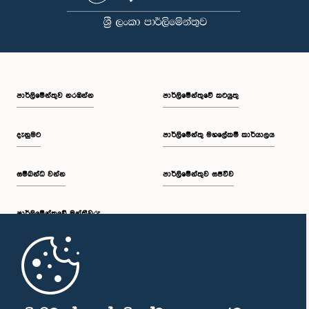
පාර්ලි‌මේන්තුව නරඹන්න
පාර්ලිමේන්තුවේ කටයුතු
දැනුමට
පාර්ලිමේන්තු මහලේකම් කාර්යාලය
සම්බන්ධ වන්න
පාර්ලිමේන්තුව සජීවීව
පාර්ලි‌මේන්තුවේ මන්ත්‍රීවරු
මුල් පිටුව