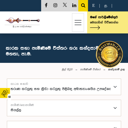
E
|
த
|
මගේ පාර්ලිමේන්තුව
මෙතැනින් පිවිසෙන්න
කාරක සභා පැමිණීමේ විස්තර: ගරු කන්දසාමි ප්‍රභු
මහතා, පා.ම.
මුල් පිටුව
පැමිණීමේ විස්තර
කන්දසාමි ප්‍රභු
කාරක සභාව
02
පැමිණි/නොපැමිණි