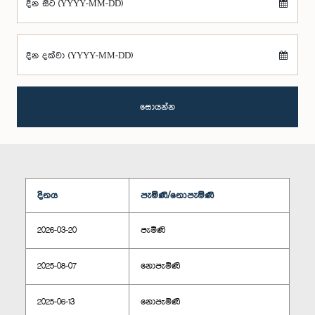
දින සිට (YYYY-MM-DD)
දින දක්වා (YYYY-MM-DD)
සොයන්න
දිනය
පැමිණි/නොපැමිණි
2026-03-20
පැමිණි
2025-08-07
නොපැමිණි
2025-06-13
නොපැමිණි