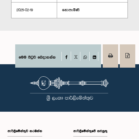
2025-02-19
නොපැමිණි
Facebook
මෙම පිටුව බෙදාගන්න
X
WhatsApp
LinkedIn
පාර්ලි‌මේන්තුව නරඹන්න
පාර්ලිමේන්තුවේ කටයුතු