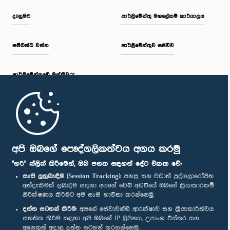
දැනුමට
පාර්ලිමේන්තු මහලේකම් කාර්යාලය
සම්බන්ධ වන්න
පාර්ලිමේන්තුව සජීවීව
පාර්ලි‌මේන්තුවේ මන්ත්‍රීවරු
මුල් පිටුව
පාර්ලිමේන්තු ජංගම යෙදුම
අපි ඔබගේ පෞද්ගලිකත්වය අගය කරමු
"හරි" ක්ලික් කිරීමෙන්, ඔබ පහත සඳහන් දේට එකඟ වේ:
සැසි ලුහුබැඳීම (Session Tracking):
පහසු සහ වඩාත් පුද්ගලාරෝපිත
අත්දැකීමක් ලබාදීම සඳහා අපගේ වෙබ් අඩවියේ ඔබගේ ක්‍රියාකාරකම්
නිරීක්ෂණය කිරීමට අපි සැසි භාවිතා කරන්නෙමු.
අප හා සම්බන්ධ වී සිටින්න :
දත්ත සටහන් කිරීම:
අපගේ සේවාවන්හි ආරක්ෂාව සහ ක්‍රියාකාරීත්වය
සහතික කිරීම සඳහා අපි ඔබගේ IP ලිපිනය, උපාංග විස්තර සහ
අනෙකුත් අදාළ දත්ත සටහන් කරගන්නෙමු.