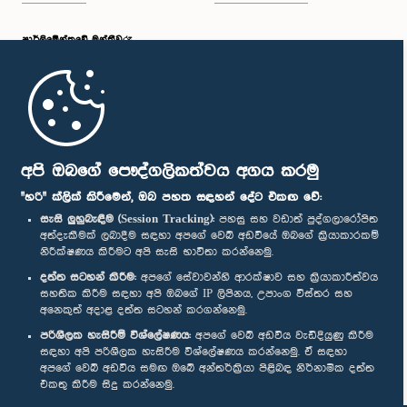
පාර්ලි‌මේන්තුවේ මන්ත්‍රීවරු
මුල් පිටුව
පාර්ලිමේන්තු ජංගම යෙදුම
අපි ඔබගේ පෞද්ගලිකත්වය අගය කරමු
"හරි" ක්ලික් කිරීමෙන්, ඔබ පහත සඳහන් දේට එකඟ වේ:
සැසි ලුහුබැඳීම (Session Tracking):
පහසු සහ වඩාත් පුද්ගලාරෝපිත
අත්දැකීමක් ලබාදීම සඳහා අපගේ වෙබ් අඩවියේ ඔබගේ ක්‍රියාකාරකම්
නිරීක්ෂණය කිරීමට අපි සැසි භාවිතා කරන්නෙමු.
අප හා සම්බන්ධ වී සිටින්න :
දත්ත සටහන් කිරීම:
අපගේ සේවාවන්හි ආරක්ෂාව සහ ක්‍රියාකාරීත්වය
සහතික කිරීම සඳහා අපි ඔබගේ IP ලිපිනය, උපාංග විස්තර සහ
අනෙකුත් අදාළ දත්ත සටහන් කරගන්නෙමු.
සම්මාන
පරිශීලක හැසිරීම් විශ්ලේෂණය:
අපගේ වෙබ් අඩවිය වැඩිදියුණු කිරීම
සඳහා අපි පරිශීලක හැසිරීම විශ්ලේෂණය කරන්නෙමු. ඒ සඳහා
අපගේ වෙබ් අඩවිය සමඟ ඔබේ අන්තර්ක්‍රියා පිළිබඳ නිර්නාමික දත්ත
පෞද්ගලිකත්ව ප්‍රතිපත්තිය
එකතු කිරීම සිදු කරන්නෙමු.