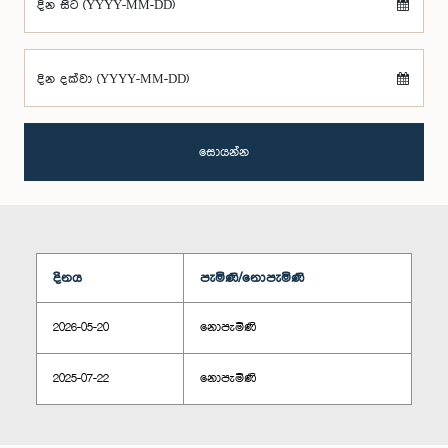
දින සිට (YYYY-MM-DD)
දින දක්වා (YYYY-MM-DD)
සොයන්න
දිනය
පැමිණි/නොපැමිණි
2026-05-20
නොපැමිණි
2025-07-22
නොපැමිණි