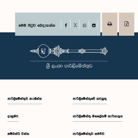
Facebook
මෙම පිටුව බෙදාගන්න
X
WhatsApp
LinkedIn
පාර්ලි‌මේන්තුව නරඹන්න
පාර්ලිමේන්තුවේ කටයුතු
දැනුමට
පාර්ලිමේන්තු මහලේකම් කාර්යාලය
සම්බන්ධ වන්න
පාර්ලිමේන්තුව සජීවීව