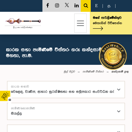
E
|
த
|
මගේ පාර්ලිමේන්තුව
මෙතැනින් පිවිසෙන්න
කාරක සභා පැමිණීමේ විස්තර: ගරු කන්දසාමි ප්‍රභු
මහතා, පා.ම.
මුල් පිටුව
පැමිණීමේ විස්තර
කන්දසාමි ප්‍රභු
කාරක සභාව
02
පැමිණි/නොපැමිණි