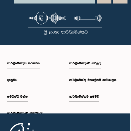
පාර්ලි‌මේන්තුව නරඹන්න
පාර්ලිමේන්තුවේ කටයුතු
දැනුමට
පාර්ලිමේන්තු මහලේකම් කාර්යාලය
සම්බන්ධ වන්න
පාර්ලිමේන්තුව සජීවීව
පාර්ලි‌මේන්තුවේ මන්ත්‍රීවරු
මුල් පිටුව