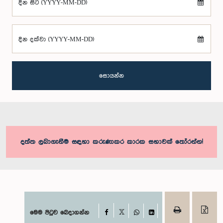
දින සිට (YYYY-MM-DD)
දින දක්වා (YYYY-MM-DD)
සොයන්න
දත්ත ලබාගැනීම සඳහා කරුණාකර කාරක සභාවක් තෝරන්න!
Facebook
මෙම පිටුව බෙදාගන්න
X
WhatsApp
LinkedIn