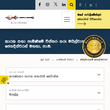
E
|
த
|
මගේ පාර්ලිමේන්තුව
මෙතැනින් පිවිසෙන්න
කාරක සභා පැමිණීමේ විස්තර: ගරු මයිල්වාගනම්
ජෙගදීස්වරන් මහතා, පා.ම.
මුල් පිටුව
පැමිණීමේ විස්තර
මයිල්වාගනම් ජෙගදීස්වරන්
කාරක සභාව
02
පැමිණි/නොපැමිණි