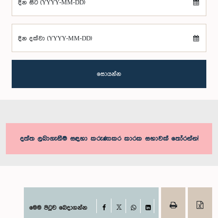
දින සිට (YYYY-MM-DD)
දින දක්වා (YYYY-MM-DD)
සොයන්න
දත්ත ලබාගැනීම සඳහා කරුණාකර කාරක සභාවක් තෝරන්න!
Facebook
මෙම පිටුව බෙදාගන්න
X
WhatsApp
LinkedIn