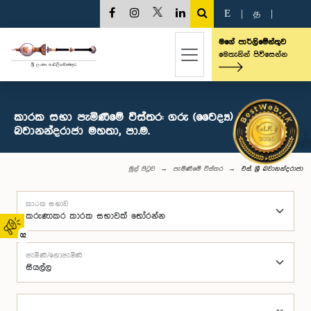
E
|
த
|
මගේ පාර්ලිමේන්තුව
මෙතැනින් පිවිසෙන්න
කාරක සභා පැමිණීමේ විස්තර: ගරු (වෛද්‍ය) එස්. ශ්‍රී
බවානන්දරාජා මහතා, පා.ම.
මුල් පිටුව
පැමිණීමේ විස්තර
එස්. ශ්‍රී බවානන්දරාජා
කාරක සභාව
02
පැමිණි/නොපැමිණි