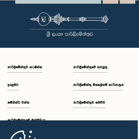
පාර්ලි‌මේන්තුව නරඹන්න
පාර්ලිමේන්තුවේ කටයුතු
දැනුමට
පාර්ලිමේන්තු මහලේකම් කාර්යාලය
සම්බන්ධ වන්න
පාර්ලිමේන්තුව සජීවීව
පාර්ලි‌මේන්තුවේ මන්ත්‍රීවරු
මුල් පිටුව