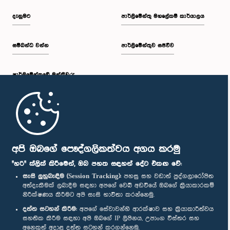
දැනුමට
පාර්ලිමේන්තු මහලේකම් කාර්යාලය
සම්බන්ධ වන්න
පාර්ලිමේන්තුව සජීවීව
පාර්ලි‌මේන්තුවේ මන්ත්‍රීවරු
මුල් පිටුව
පාර්ලිමේන්තු ජංගම යෙදුම
අපි ඔබගේ පෞද්ගලිකත්වය අගය කරමු
"හරි" ක්ලික් කිරීමෙන්, ඔබ පහත සඳහන් දේට එකඟ වේ:
සැසි ලුහුබැඳීම (Session Tracking):
පහසු සහ වඩාත් පුද්ගලාරෝපිත
අත්දැකීමක් ලබාදීම සඳහා අපගේ වෙබ් අඩවියේ ඔබගේ ක්‍රියාකාරකම්
නිරීක්ෂණය කිරීමට අපි සැසි භාවිතා කරන්නෙමු.
අප හා සම්බන්ධ වී සිටින්න :
දත්ත සටහන් කිරීම:
අපගේ සේවාවන්හි ආරක්ෂාව සහ ක්‍රියාකාරීත්වය
සහතික කිරීම සඳහා අපි ඔබගේ IP ලිපිනය, උපාංග විස්තර සහ
අනෙකුත් අදාළ දත්ත සටහන් කරගන්නෙමු.