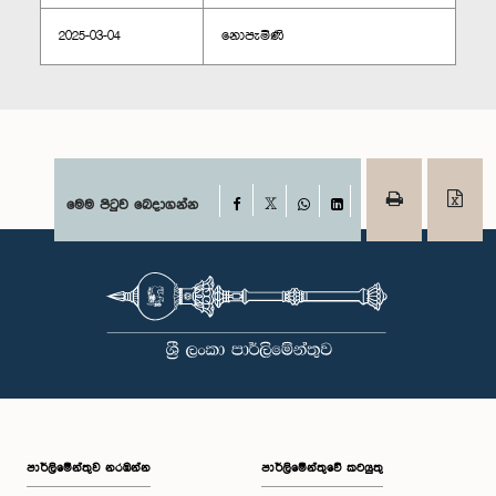
2025-03-04
නොපැමිණි
Facebook
මෙම පිටුව බෙදාගන්න
X
WhatsApp
LinkedIn
පාර්ලි‌මේන්තුව නරඹන්න
පාර්ලිමේන්තුවේ කටයුතු