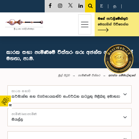
E
|
த
|
මගේ පාර්ලිමේන්තුව
මෙතැනින් පිවිසෙන්න
කාරක සභා පැමිණීමේ විස්තර: ගරු අජන්ත ගම්මැද්දෙගේ
මහතා, පා.ම.
මුල් පිටුව
පැමිණීමේ විස්තර
අජන්ත ගම්මැද්දෙගේ
කාරක සභාව
02
පැමිණි/නොපැමිණි