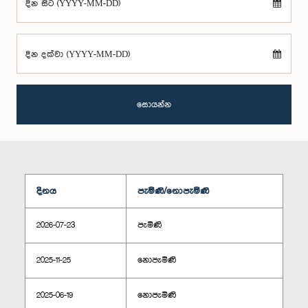
දින සිට (YYYY-MM-DD)
දින දක්වා (YYYY-MM-DD)
සොයන්න
දිනය
පැමිණි/නොපැමිණි
2026-07-23
පැමිණි
2025-11-25
නොපැමිණි
2025-06-19
නොපැමිණි