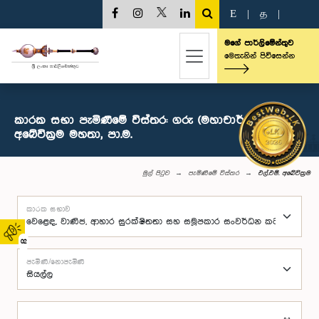
E
|
த
|
මගේ පාර්ලිමේන්තුව
මෙතැනින් පිවිසෙන්න
කාරක සභා පැමිණීමේ විස්තර: ගරු (මහාචාර්ය) එල්.එම්.
අබේවික්‍රම මහතා, පා.ම.
මුල් පිටුව
පැමිණීමේ විස්තර
එල්.එම්. අබේවික්‍රම
කාරක සභාව
02
පැමිණි/නොපැමිණි