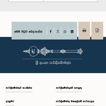
Facebook
මෙම පිටුව බෙදාගන්න
X
WhatsApp
LinkedIn
පාර්ලි‌මේන්තුව නරඹන්න
පාර්ලිමේන්තුවේ කටයුතු
දැනුමට
පාර්ලිමේන්තු මහලේකම් කාර්යාලය