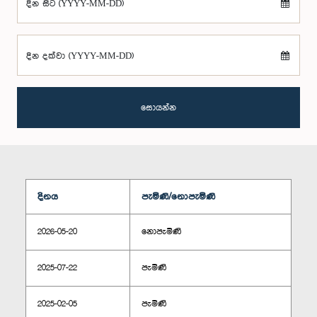
දින සිට (YYYY-MM-DD)
දින දක්වා (YYYY-MM-DD)
සොයන්න
දිනය
පැමිණි/නොපැමිණි
2026-05-20
නොපැමිණි
2025-07-22
පැමිණි
2025-02-05
පැමිණි