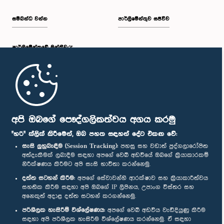
සම්බන්ධ වන්න
පාර්ලිමේන්තුව සජීවීව
පාර්ලි‌මේන්තුවේ මන්ත්‍රීවරු
මුල් පිටුව
පාර්ලිමේන්තු ජංගම යෙදුම
අපි ඔබගේ පෞද්ගලිකත්වය අගය කරමු
"හරි" ක්ලික් කිරීමෙන්, ඔබ පහත සඳහන් දේට එකඟ වේ:
සැසි ලුහුබැඳීම (Session Tracking):
පහසු සහ වඩාත් පුද්ගලාරෝපිත
අත්දැකීමක් ලබාදීම සඳහා අපගේ වෙබ් අඩවියේ ඔබගේ ක්‍රියාකාරකම්
නිරීක්ෂණය කිරීමට අපි සැසි භාවිතා කරන්නෙමු.
අප හා සම්බන්ධ වී සිටින්න :
දත්ත සටහන් කිරීම:
අපගේ සේවාවන්හි ආරක්ෂාව සහ ක්‍රියාකාරීත්වය
සහතික කිරීම සඳහා අපි ඔබගේ IP ලිපිනය, උපාංග විස්තර සහ
අනෙකුත් අදාළ දත්ත සටහන් කරගන්නෙමු.
සම්මාන
පරිශීලක හැසිරීම් විශ්ලේෂණය:
අපගේ වෙබ් අඩවිය වැඩිදියුණු කිරීම
සඳහා අපි පරිශීලක හැසිරීම විශ්ලේෂණය කරන්නෙමු. ඒ සඳහා