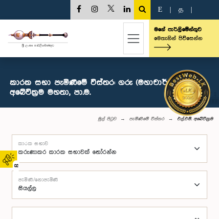
E
|
த
|
මගේ පාර්ලිමේන්තුව
මෙතැනින් පිවිසෙන්න
කාරක සභා පැමිණීමේ විස්තර: ගරු (මහාචාර්ය) එල්.එම්.
අබේවික්‍රම මහතා, පා.ම.
මුල් පිටුව
පැමිණීමේ විස්තර
එල්.එම්. අබේවික්‍රම
කාරක සභාව
02
පැමිණි/නොපැමිණි