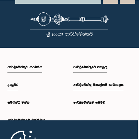
පාර්ලි‌මේන්තුව නරඹන්න
පාර්ලිමේන්තුවේ කටයුතු
දැනුමට
පාර්ලිමේන්තු මහලේකම් කාර්යාලය
සම්බන්ධ වන්න
පාර්ලිමේන්තුව සජීවීව
පාර්ලි‌මේන්තුවේ මන්ත්‍රීවරු
මුල් පිටුව