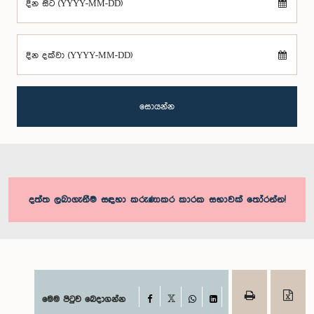
දින සිට (YYYY-MM-DD)
දින දක්වා (YYYY-MM-DD)
සොයන්න
දත්ත ලබාගැනීම සඳහා කරුණාකර කාරක සභාවක් තෝරන්න!
Facebook
මෙම පිටුව බෙදාගන්න
X
WhatsApp
LinkedIn