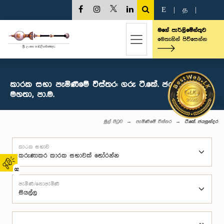
E
|
த
|
මගේ පාර්ලිමේන්තුව
මෙතැනින් පිවිසෙන්න
කාරක සභා පැමිණීමේ විස්තර: ගරු ටී.කේ. ජයසුන්දර
මහතා, පා.ම.
මුල් පිටුව
පැමිණීමේ විස්තර
ටී.කේ. ජයසුන්දර
කාරක සභාව
02
පැමිණි/නොපැමිණි