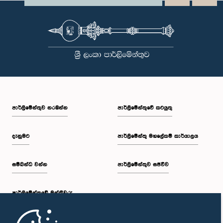
පාර්ලි‌මේන්තුව නරඹන්න
පාර්ලිමේන්තුවේ කටයුතු
දැනුමට
පාර්ලිමේන්තු මහලේකම් කාර්යාලය
සම්බන්ධ වන්න
පාර්ලිමේන්තුව සජීවීව
පාර්ලි‌මේන්තුවේ මන්ත්‍රීවරු
මුල් පිටුව