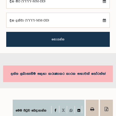
දින සිට (YYYY-MM-DD)
දින දක්වා (YYYY-MM-DD)
සොයන්න
දත්ත ලබාගැනීම සඳහා කරුණාකර කාරක සභාවක් තෝරන්න!
Facebook
මෙම පිටුව බෙදාගන්න
X
WhatsApp
LinkedIn