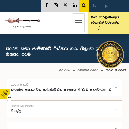
E
|
த
|
මගේ පාර්ලිමේන්තුව
මෙතැනින් පිවිසෙන්න
කාරක සභා පැමිණීමේ විස්තර: ගරු තිලංක යූ. ගමගේ
මහතා, පා.ම.
මුල් පිටුව
පැමිණීමේ විස්තර
තිලංක යූ. ගමගේ
කාරක සභාව
02
පැමිණි/නොපැමිණි