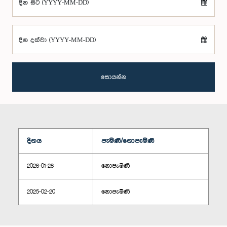
දින සිට (YYYY-MM-DD)
දින දක්වා (YYYY-MM-DD)
සොයන්න
දිනය
පැමිණි/නොපැමිණි
2026-01-28
නොපැමිණි
2025-02-20
නොපැමිණි