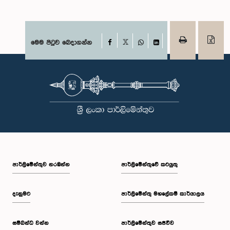
Facebook
මෙම පිටුව බෙදාගන්න
X
WhatsApp
LinkedIn
පාර්ලි‌මේන්තුව නරඹන්න
පාර්ලිමේන්තුවේ කටයුතු
දැනුමට
පාර්ලිමේන්තු මහලේකම් කාර්යාලය
සම්බන්ධ වන්න
පාර්ලිමේන්තුව සජීවීව