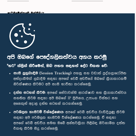
පාර්ලි‌මේන්තුවේ මන්ත්‍රීවරු
මුල් පිටුව
පාර්ලිමේන්තු ජංගම යෙදුම
අපි ඔබගේ පෞද්ගලිකත්වය අගය කරමු
"හරි" ක්ලික් කිරීමෙන්, ඔබ පහත සඳහන් දේට එකඟ වේ:
සැසි ලුහුබැඳීම (Session Tracking):
පහසු සහ වඩාත් පුද්ගලාරෝපිත
අත්දැකීමක් ලබාදීම සඳහා අපගේ වෙබ් අඩවියේ ඔබගේ ක්‍රියාකාරකම්
නිරීක්ෂණය කිරීමට අපි සැසි භාවිතා කරන්නෙමු.
අප හා සම්බන්ධ වී සිටින්න :
දත්ත සටහන් කිරීම:
අපගේ සේවාවන්හි ආරක්ෂාව සහ ක්‍රියාකාරීත්වය
සහතික කිරීම සඳහා අපි ඔබගේ IP ලිපිනය, උපාංග විස්තර සහ
අනෙකුත් අදාළ දත්ත සටහන් කරගන්නෙමු.
සම්මාන
පරිශීලක හැසිරීම් විශ්ලේෂණය:
අපගේ වෙබ් අඩවිය වැඩිදියුණු කිරීම
සඳහා අපි පරිශීලක හැසිරීම විශ්ලේෂණය කරන්නෙමු. ඒ සඳහා
අපගේ වෙබ් අඩවිය සමඟ ඔබේ අන්තර්ක්‍රියා පිළිබඳ නිර්නාමික දත්ත
පෞද්ගලිකත්ව ප්‍රතිපත්තිය
එකතු කිරීම සිදු කරන්නෙමු.