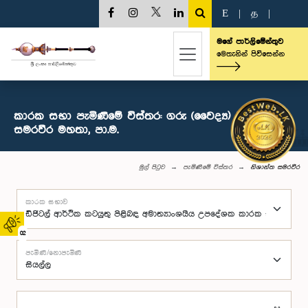
E
|
த
|
මගේ පාර්ලිමේන්තුව
මෙතැනින් පිවිසෙන්න
කාරක සභා පැමිණීමේ විස්තර: ගරු (වෛද්‍ය) නිශාන්ත
සමරවීර මහතා, පා.ම.
මුල් පිටුව
පැමිණීමේ විස්තර
නිශාන්ත සමරවීර
කාරක සභාව
02
පැමිණි/නොපැමිණි