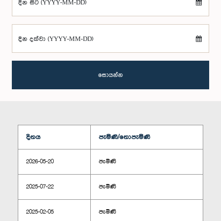
දින සිට (YYYY-MM-DD)
දින දක්වා (YYYY-MM-DD)
සොයන්න
දිනය
පැමිණි/නොපැමිණි
2026-05-20
පැමිණි
2025-07-22
පැමිණි
2025-02-05
පැමිණි