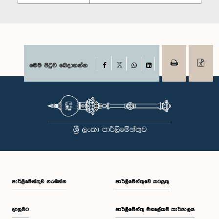
Facebook
මෙම පිටුව බෙදාගන්න
X
WhatsApp
LinkedIn
පාර්ලි‌මේන්තුව නරඹන්න
පාර්ලිමේන්තුවේ කටයුතු
දැනුමට
පාර්ලිමේන්තු මහලේකම් කාර්යාලය