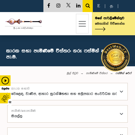
E
|
த
|
මගේ පාර්ලිමේන්තුව
මෙතැනින් පිවිසෙන්න
කාරක සභා පැමිණීමේ විස්තර: ගරු ෆස්මින් ෂරී‍ෆ් මහතා,
පා.ම.
මුල් පිටුව
පැමිණීමේ විස්තර
ෆස්මින් ෂරී‍ෆ්
කාරක සභාව
බලන්න
02
පැමිණි/නොපැමිණි