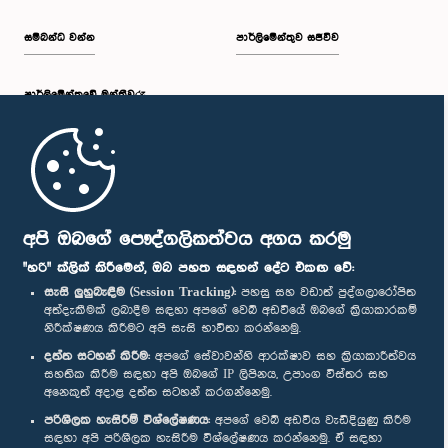
සම්බන්ධ වන්න
පාර්ලිමේන්තුව සජීවීව
පාර්ලි‌මේන්තුවේ මන්ත්‍රීවරු
මුල් පිටුව
පාර්ලිමේන්තු ජංගම යෙදුම
අපි ඔබගේ පෞද්ගලිකත්වය අගය කරමු
"හරි" ක්ලික් කිරීමෙන්, ඔබ පහත සඳහන් දේට එකඟ වේ:
සැසි ලුහුබැඳීම (Session Tracking):
පහසු සහ වඩාත් පුද්ගලාරෝපිත
අත්දැකීමක් ලබාදීම සඳහා අපගේ වෙබ් අඩවියේ ඔබගේ ක්‍රියාකාරකම්
නිරීක්ෂණය කිරීමට අපි සැසි භාවිතා කරන්නෙමු.
අප හා සම්බන්ධ වී සිටින්න :
දත්ත සටහන් කිරීම:
අපගේ සේවාවන්හි ආරක්ෂාව සහ ක්‍රියාකාරීත්වය
සහතික කිරීම සඳහා අපි ඔබගේ IP ලිපිනය, උපාංග විස්තර සහ
අනෙකුත් අදාළ දත්ත සටහන් කරගන්නෙමු.
සම්මාන
පරිශීලක හැසිරීම් විශ්ලේෂණය:
අපගේ වෙබ් අඩවිය වැඩිදියුණු කිරීම
සඳහා අපි පරිශීලක හැසිරීම විශ්ලේෂණය කරන්නෙමු. ඒ සඳහා