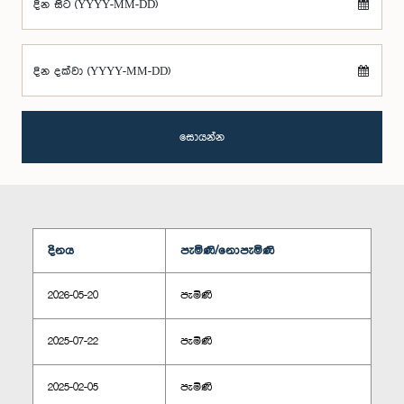
දින සිට (YYYY-MM-DD)
දින දක්වා (YYYY-MM-DD)
සොයන්න
දිනය
පැමිණි/නොපැමිණි
2026-05-20
පැමිණි
2025-07-22
පැමිණි
2025-02-05
පැමිණි