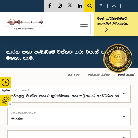
E
|
த
|
මගේ පාර්ලිමේන්තුව
මෙතැනින් පිවිසෙන්න
කාරක සභා පැමිණීමේ විස්තර: ගරු රියාස් ෆාරුක්
මහතා, පා.ම.
මුල් පිටුව
පැමිණීමේ විස්තර
රියාස් ෆාරුක්
කාරක සභාව
බලන්න
02
පැමිණි/නොපැමිණි