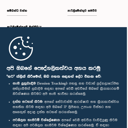
සම්බන්ධ වන්න
පාර්ලිමේන්තුව සජීවීව
පාර්ලි‌මේන්තුවේ මන්ත්‍රීවරු
මුල් පිටුව
පාර්ලිමේන්තු ජංගම යෙදුම
අපි ඔබගේ පෞද්ගලිකත්වය අගය කරමු
"හරි" ක්ලික් කිරීමෙන්, ඔබ පහත සඳහන් දේට එකඟ වේ:
සැසි ලුහුබැඳීම (Session Tracking):
පහසු සහ වඩාත් පුද්ගලාරෝපිත
අත්දැකීමක් ලබාදීම සඳහා අපගේ වෙබ් අඩවියේ ඔබගේ ක්‍රියාකාරකම්
නිරීක්ෂණය කිරීමට අපි සැසි භාවිතා කරන්නෙමු.
අප හා සම්බන්ධ වී සිටින්න :
දත්ත සටහන් කිරීම:
අපගේ සේවාවන්හි ආරක්ෂාව සහ ක්‍රියාකාරීත්වය
සහතික කිරීම සඳහා අපි ඔබගේ IP ලිපිනය, උපාංග විස්තර සහ
අනෙකුත් අදාළ දත්ත සටහන් කරගන්නෙමු.
සම්මාන
පරිශීලක හැසිරීම් විශ්ලේෂණය:
අපගේ වෙබ් අඩවිය වැඩිදියුණු කිරීම
සඳහා අපි පරිශීලක හැසිරීම විශ්ලේෂණය කරන්නෙමු. ඒ සඳහා