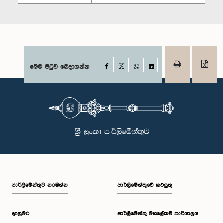
Facebook
මෙම පිටුව බෙදාගන්න
X
WhatsApp
LinkedIn
පාර්ලි‌මේන්තුව නරඹන්න
පාර්ලිමේන්තුවේ කටයුතු
දැනුමට
පාර්ලිමේන්තු මහලේකම් කාර්යාලය