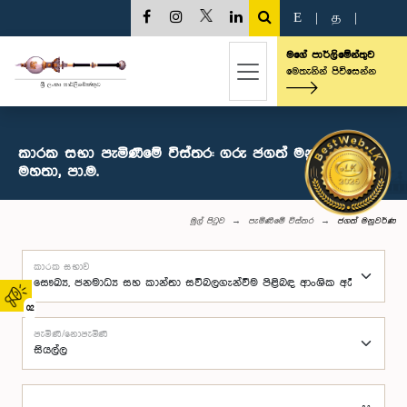
E
|
த
|
මගේ පාර්ලිමේන්තුව
මෙතැනින් පිවිසෙන්න
කාරක සභා පැමිණීමේ විස්තර: ගරු ජගත් මනුවර්ණ
මහතා, පා.ම.
මුල් පිටුව
පැමිණීමේ විස්තර
ජගත් මනුවර්ණ
කාරක සභාව
02
පැමිණි/නොපැමිණි