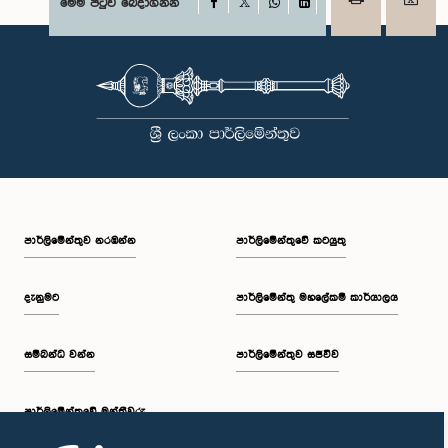
Facebook
මෙම පිටුව බෙදාගන්න
X
WhatsApp
LinkedIn
පාර්ලි‌මේන්තුව නරඹන්න
පාර්ලිමේන්තුවේ කටයුතු
දැනුමට
පාර්ලිමේන්තු මහලේකම් කාර්යාලය
සම්බන්ධ වන්න
පාර්ලිමේන්තුව සජීවීව
පාර්ලි‌මේන්තුවේ මන්ත්‍රීවරු