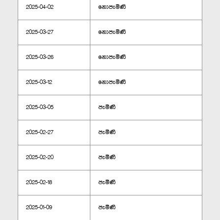
2025-04-02
නොපැමිණි
2025-03-27
නොපැමිණි
2025-03-26
නොපැමිණි
2025-03-12
නොපැමිණි
2025-03-05
පැමිණි
2025-02-27
පැමිණි
2025-02-20
පැමිණි
2025-02-18
පැමිණි
2025-01-09
පැමිණි