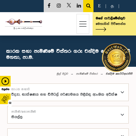
E
|
த
|
මගේ පාර්ලිමේන්තුව
මෙතැනින් පිවිසෙන්න
කාරක සභා පැමිණීමේ විස්තර: ගරු චන්දිම හෙට්ටිආරච්චි
මහතා, පා.ම.
මුල් පිටුව
පැමිණීමේ විස්තර
චන්දිම හෙට්ටිආරච්චි
කාරක සභාව
බලන්න
02
පැමිණි/නොපැමිණි