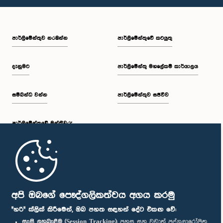
පාර්ලි‌මේන්තුව නරඹන්න
පාර්ලිමේන්තුවේ කටයුතු
දැනුමට
පාර්ලිමේන්තු මහලේකම් කාර්යාලය
සම්බන්ධ වන්න
පාර්ලිමේන්තුව සජීවීව
පාර්ලි‌මේන්තුවේ මන්ත්‍රීවරු
මුල් පිටුව
පාර්ලිමේන්තු ජංගම යෙදුම
අපි ඔබගේ පෞද්ගලිකත්වය අගය කරමු
"හරි" ක්ලික් කිරීමෙන්, ඔබ පහත සඳහන් දේට එකඟ වේ:
සැසි ලුහුබැඳීම (Session Tracking):
පහසු සහ වඩාත් පුද්ගලාරෝපිත