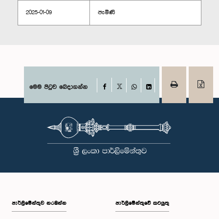
2025-01-09
පැමිණි
Facebook
මෙම පිටුව බෙදාගන්න
X
WhatsApp
LinkedIn
පාර්ලි‌මේන්තුව නරඹන්න
පාර්ලිමේන්තුවේ කටයුතු