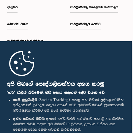
දැනුමට
පාර්ලිමේන්තු මහලේකම් කාර්යාලය
සම්බන්ධ වන්න
පාර්ලිමේන්තුව සජීවීව
පාර්ලි‌මේන්තුවේ මන්ත්‍රීවරු
මුල් පිටුව
පාර්ලිමේන්තු ජංගම යෙදුම
අපි ඔබගේ පෞද්ගලිකත්වය අගය කරමු
"හරි" ක්ලික් කිරීමෙන්, ඔබ පහත සඳහන් දේට එකඟ වේ:
සැසි ලුහුබැඳීම (Session Tracking):
පහසු සහ වඩාත් පුද්ගලාරෝපිත
අත්දැකීමක් ලබාදීම සඳහා අපගේ වෙබ් අඩවියේ ඔබගේ ක්‍රියාකාරකම්
නිරීක්ෂණය කිරීමට අපි සැසි භාවිතා කරන්නෙමු.
අප හා සම්බන්ධ වී සිටින්න :
දත්ත සටහන් කිරීම:
අපගේ සේවාවන්හි ආරක්ෂාව සහ ක්‍රියාකාරීත්වය
සහතික කිරීම සඳහා අපි ඔබගේ IP ලිපිනය, උපාංග විස්තර සහ
අනෙකුත් අදාළ දත්ත සටහන් කරගන්නෙමු.