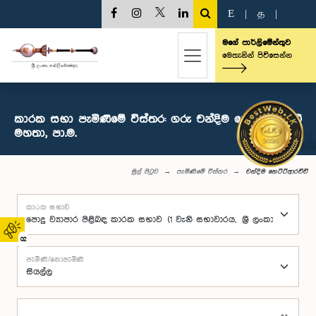
E
|
த
|
මගේ පාර්ලිමේන්තුව
මෙතැනින් පිවිසෙන්න
කාරක සභා පැමිණීමේ විස්තර: ගරු චන්දිම හෙට්ටිආරච්චි
මහතා, පා.ම.
මුල් පිටුව
පැමිණීමේ විස්තර
චන්දිම හෙට්ටිආරච්චි
කාරක සභාව
02
පැමිණි/නොපැමිණි