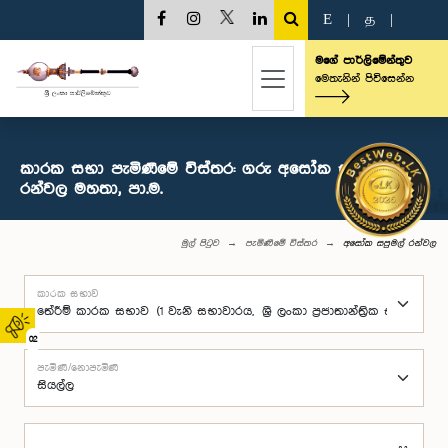
E
|
த
|
මගේ පාර්ලිමේන්තුව
මෙතැනින් පිවිසෙන්න
කාරක සභා පැමිණීමේ විස්තර: ගරු අසෝක සපුමල්
රන්වල මහතා, පා.ම.
මුල් පිටුව
පැමිණීමේ විස්තර
අසෝක සපුමල් රන්වල
කාරක සභාව
02
පැමිණි/නොපැමිණි