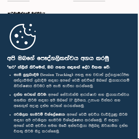
පාර්ලි‌මේන්තුවේ මන්ත්‍රීවරු
මුල් පිටුව
පාර්ලිමේන්තු ජංගම යෙදුම
අපි ඔබගේ පෞද්ගලිකත්වය අගය කරමු
"හරි" ක්ලික් කිරීමෙන්, ඔබ පහත සඳහන් දේට එකඟ වේ:
සැසි ලුහුබැඳීම (Session Tracking):
පහසු සහ වඩාත් පුද්ගලාරෝපිත
අත්දැකීමක් ලබාදීම සඳහා අපගේ වෙබ් අඩවියේ ඔබගේ ක්‍රියාකාරකම්
නිරීක්ෂණය කිරීමට අපි සැසි භාවිතා කරන්නෙමු.
අප හා සම්බන්ධ වී සිටින්න :
දත්ත සටහන් කිරීම:
අපගේ සේවාවන්හි ආරක්ෂාව සහ ක්‍රියාකාරීත්වය
සහතික කිරීම සඳහා අපි ඔබගේ IP ලිපිනය, උපාංග විස්තර සහ
අනෙකුත් අදාළ දත්ත සටහන් කරගන්නෙමු.
සම්මාන
පරිශීලක හැසිරීම් විශ්ලේෂණය:
අපගේ වෙබ් අඩවිය වැඩිදියුණු කිරීම
සඳහා අපි පරිශීලක හැසිරීම විශ්ලේෂණය කරන්නෙමු. ඒ සඳහා
අපගේ වෙබ් අඩවිය සමඟ ඔබේ අන්තර්ක්‍රියා පිළිබඳ නිර්නාමික දත්ත
පෞද්ගලිකත්ව ප්‍රතිපත්තිය
එකතු කිරීම සිදු කරන්නෙමු.