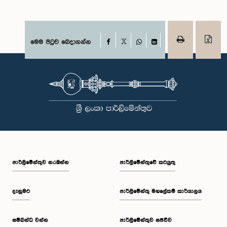
Facebook
මෙම පිටුව බෙදාගන්න
X
WhatsApp
LinkedIn
පාර්ලි‌මේන්තුව නරඹන්න
පාර්ලිමේන්තුවේ කටයුතු
දැනුමට
පාර්ලිමේන්තු මහලේකම් කාර්යාලය
සම්බන්ධ වන්න
පාර්ලිමේන්තුව සජීවීව