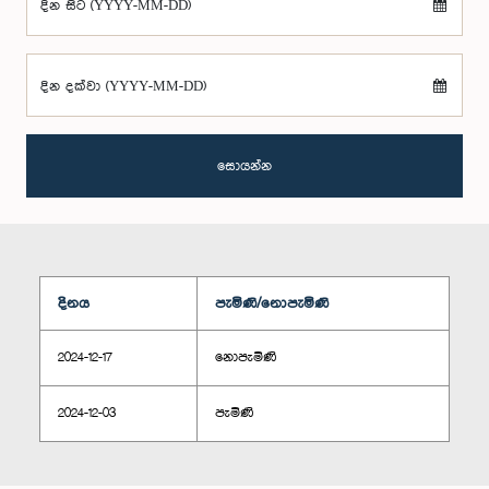
දින සිට (YYYY-MM-DD)
දින දක්වා (YYYY-MM-DD)
සොයන්න
දිනය
පැමිණි/නොපැමිණි
2024-12-17
නොපැමිණි
2024-12-03
පැමිණි