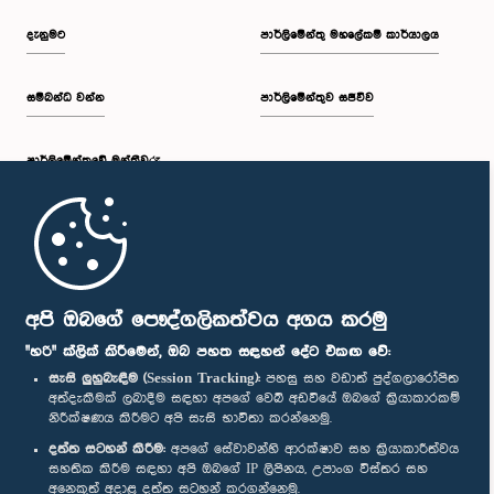
දැනුමට
පාර්ලිමේන්තු මහලේකම් කාර්යාලය
සම්බන්ධ වන්න
පාර්ලිමේන්තුව සජීවීව
පාර්ලි‌මේන්තුවේ මන්ත්‍රීවරු
මුල් පිටුව
පාර්ලිමේන්තු ජංගම යෙදුම
අපි ඔබගේ පෞද්ගලිකත්වය අගය කරමු
"හරි" ක්ලික් කිරීමෙන්, ඔබ පහත සඳහන් දේට එකඟ වේ:
සැසි ලුහුබැඳීම (Session Tracking):
පහසු සහ වඩාත් පුද්ගලාරෝපිත
අත්දැකීමක් ලබාදීම සඳහා අපගේ වෙබ් අඩවියේ ඔබගේ ක්‍රියාකාරකම්
නිරීක්ෂණය කිරීමට අපි සැසි භාවිතා කරන්නෙමු.
අප හා සම්බන්ධ වී සිටින්න :
දත්ත සටහන් කිරීම:
අපගේ සේවාවන්හි ආරක්ෂාව සහ ක්‍රියාකාරීත්වය
සහතික කිරීම සඳහා අපි ඔබගේ IP ලිපිනය, උපාංග විස්තර සහ
අනෙකුත් අදාළ දත්ත සටහන් කරගන්නෙමු.