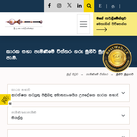
E
|
த
|
මගේ පාර්ලිමේන්තුව
මෙතැනින් පිවිසෙන්න
කාරක සභා පැමිණීමේ විස්තර: ගරු මුනීර් මුලාෆර් මහතා,
පා.ම.
මුල් පිටුව
පැමිණීමේ විස්තර
මුනීර් මුලාෆර්
කාරක සභාව
02
පැමිණි/නොපැමිණි