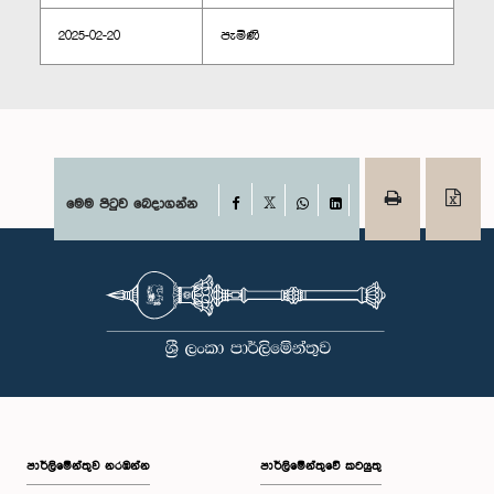
2025-02-20
පැමිණි
Facebook
මෙම පිටුව බෙදාගන්න
X
WhatsApp
LinkedIn
පාර්ලි‌මේන්තුව නරඹන්න
පාර්ලිමේන්තුවේ කටයුතු