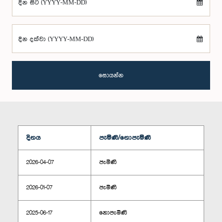
දින සිට (YYYY-MM-DD)
දින දක්වා (YYYY-MM-DD)
සොයන්න
දිනය
පැමිණි/නොපැමිණි
2026-04-07
පැමිණි
2026-01-07
පැමිණි
2025-06-17
නොපැමිණි