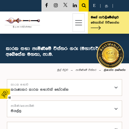
E
|
த
|
මගේ පාර්ලිමේන්තුව
මෙතැනින් පිවිසෙන්න
කාරක සභා පැමිණීමේ විස්තර: ගරු (මහාචාර්ය) ක්‍රිෂාන්ත
අබේසේන මහතා, පා.ම.
මුල් පිටුව
පැමිණීමේ විස්තර
ක්‍රිෂාන්ත අබේසේන
කාරක සභාව
02
පැමිණි/නොපැමිණි