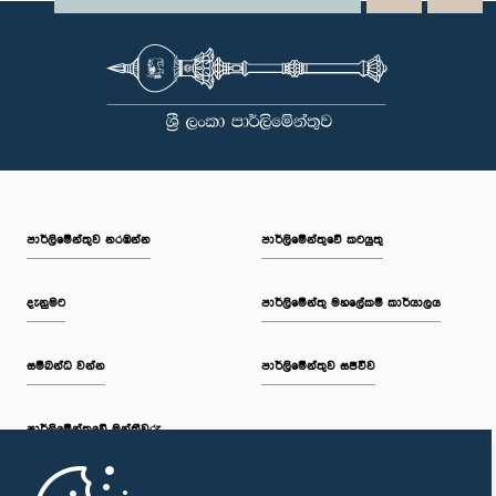
පාර්ලි‌මේන්තුව නරඹන්න
පාර්ලිමේන්තුවේ කටයුතු
දැනුමට
පාර්ලිමේන්තු මහලේකම් කාර්යාලය
සම්බන්ධ වන්න
පාර්ලිමේන්තුව සජීවීව
පාර්ලි‌මේන්තුවේ මන්ත්‍රීවරු
මුල් පිටුව