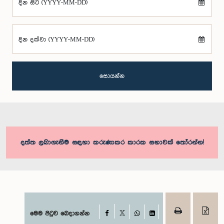
දින සිට (YYYY-MM-DD)
දින දක්වා (YYYY-MM-DD)
සොයන්න
දත්ත ලබාගැනීම සඳහා කරුණාකර කාරක සභාවක් තෝරන්න!
Facebook
මෙම පිටුව බෙදාගන්න
X
WhatsApp
LinkedIn