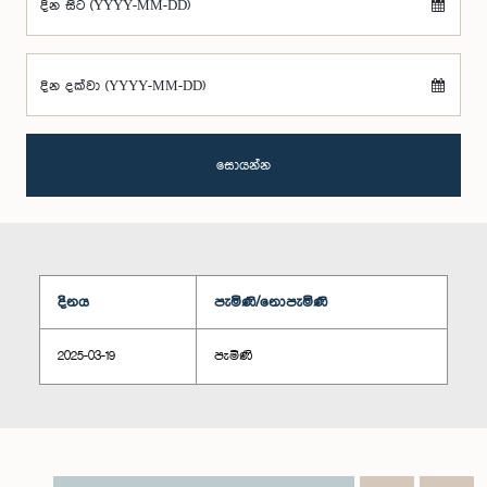
දින සිට (YYYY-MM-DD)
දින දක්වා (YYYY-MM-DD)
සොයන්න
දිනය
පැමිණි/නොපැමිණි
2025-03-19
පැමිණි