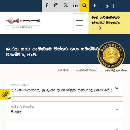
E
|
த
|
මගේ පාර්ලිමේන්තුව
මෙතැනින් පිවිසෙන්න
කාරක සභා පැමිණීමේ විස්තර: ගරු සමන්මලී ගුණසිංහ
මහත්මිය, පා.ම.
මුල් පිටුව
පැමිණීමේ විස්තර
සමන්මලී ගුණසිංහ
කාරක සභාව
02
පැමිණි/නොපැමිණි