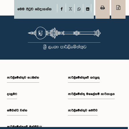
Facebook
මෙම පිටුව බෙදාගන්න
X
WhatsApp
LinkedIn
පාර්ලි‌මේන්තුව නරඹන්න
පාර්ලිමේන්තුවේ කටයුතු
දැනුමට
පාර්ලිමේන්තු මහලේකම් කාර්යාලය
සම්බන්ධ වන්න
පාර්ලිමේන්තුව සජීවීව
පාර්ලි‌මේන්තුවේ මන්ත්‍රීවරු