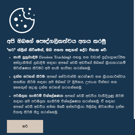
මුල් පිටුව
පාර්ලිමේන්තු ජංගම යෙදුම
අපි ඔබගේ පෞද්ගලිකත්වය අගය කරමු
"හරි" ක්ලික් කිරීමෙන්, ඔබ පහත සඳහන් දේට එකඟ වේ:
සැසි ලුහුබැඳීම (Session Tracking):
පහසු සහ වඩාත් පුද්ගලාරෝපිත
අත්දැකීමක් ලබාදීම සඳහා අපගේ වෙබ් අඩවියේ ඔබගේ ක්‍රියාකාරකම්
නිරීක්ෂණය කිරීමට අපි සැසි භාවිතා කරන්නෙමු.
අප හා සම්බන්ධ වී සිටින්න :
දත්ත සටහන් කිරීම:
අපගේ සේවාවන්හි ආරක්ෂාව සහ ක්‍රියාකාරීත්වය
සහතික කිරීම සඳහා අපි ඔබගේ IP ලිපිනය, උපාංග විස්තර සහ
අනෙකුත් අදාළ දත්ත සටහන් කරගන්නෙමු.
සම්මාන
පරිශීලක හැසිරීම් විශ්ලේෂණය:
අපගේ වෙබ් අඩවිය වැඩිදියුණු කිරීම
සඳහා අපි පරිශීලක හැසිරීම විශ්ලේෂණය කරන්නෙමු. ඒ සඳහා
අපගේ වෙබ් අඩවිය සමඟ ඔබේ අන්තර්ක්‍රියා පිළිබඳ නිර්නාමික දත්ත
පෞද්ගලිකත්ව ප්‍රතිපත්තිය
එකතු කිරීම සිදු කරන්නෙමු.
© ශ්‍රී ලංකා පාර්ලි‌මේන්තුව.
හරි
සියලු හිමිකම් ඇවිරිණි.
නිර්මාණය සහ සංවර්ධනය
TekGeeks