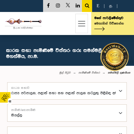
E
|
த
|
මගේ පාර්ලිමේන්තුව
මෙතැනින් පිවිසෙන්න
කාරක සභා පැමිණීමේ විස්තර: ගරු සමන්මලී ගුණසිංහ
මහත්මිය, පා.ම.
මුල් පිටුව
පැමිණීමේ විස්තර
සමන්මලී ගුණසිංහ
කාරක සභාව
02
පැමිණි/නොපැමිණි