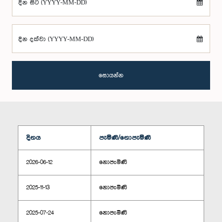
දින සිට (YYYY-MM-DD)
දින දක්වා (YYYY-MM-DD)
සොයන්න
දිනය
පැමිණි/නොපැමිණි
2026-06-12
නොපැමිණි
2025-11-13
නොපැමිණි
2025-07-24
නොපැමිණි