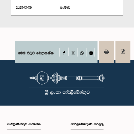
2025-01-09
පැමිණි
Facebook
මෙම පිටුව බෙදාගන්න
X
WhatsApp
LinkedIn
පාර්ලි‌මේන්තුව නරඹන්න
පාර්ලිමේන්තුවේ කටයුතු