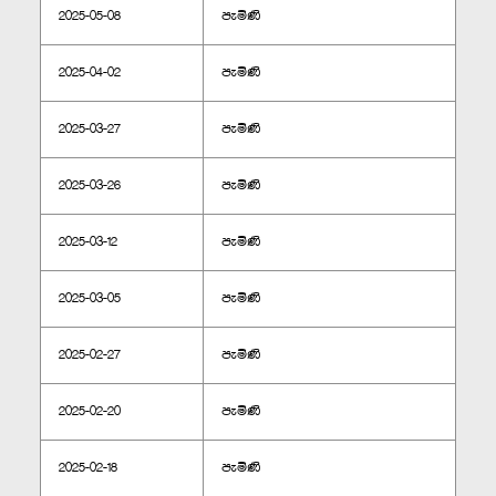
2025-05-08
පැමිණි
2025-04-02
පැමිණි
2025-03-27
පැමිණි
2025-03-26
පැමිණි
2025-03-12
පැමිණි
2025-03-05
පැමිණි
2025-02-27
පැමිණි
2025-02-20
පැමිණි
2025-02-18
පැමිණි