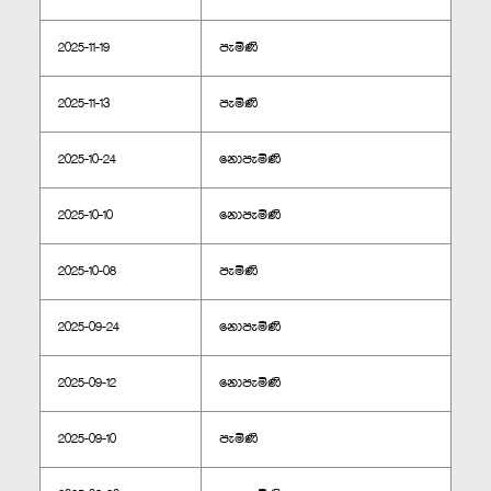
2025-11-19
පැමිණි
2025-11-13
පැමිණි
2025-10-24
නොපැමිණි
2025-10-10
නොපැමිණි
2025-10-08
පැමිණි
2025-09-24
නොපැමිණි
2025-09-12
නොපැමිණි
2025-09-10
පැමිණි