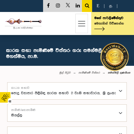
E
|
த
|
මගේ පාර්ලිමේන්තුව
මෙතැනින් පිවිසෙන්න
කාරක සභා පැමිණීමේ විස්තර: ගරු සමන්මලී ගුණසිංහ
මහත්මිය, පා.ම.
මුල් පිටුව
පැමිණීමේ විස්තර
සමන්මලී ගුණසිංහ
කාරක සභාව
02
පැමිණි/නොපැමිණි