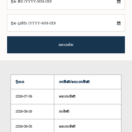
දින සිට (YYYY-MM-DD)
දින දක්වා (YYYY-MM-DD)
සොයන්න
දිනය
පැමිණි/නොපැමිණි
2026-07-09
නොපැමිණි
2026-06-26
පැමිණි
2026-06-05
නොපැමිණි