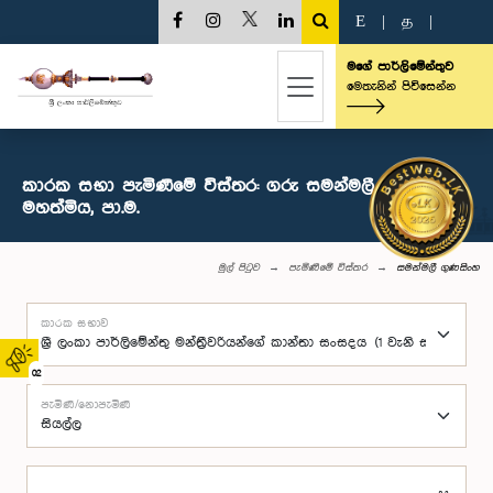
E
|
த
|
මගේ පාර්ලිමේන්තුව
මෙතැනින් පිවිසෙන්න
කාරක සභා පැමිණීමේ විස්තර: ගරු සමන්මලී ගුණසිංහ
මහත්මිය, පා.ම.
මුල් පිටුව
පැමිණීමේ විස්තර
සමන්මලී ගුණසිංහ
කාරක සභාව
02
පැමිණි/නොපැමිණි