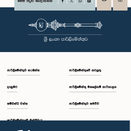
Facebook
මෙම පිටුව බෙදාගන්න
X
WhatsApp
LinkedIn
පාර්ලි‌මේන්තුව නරඹන්න
පාර්ලිමේන්තුවේ කටයුතු
දැනුමට
පාර්ලිමේන්තු මහලේකම් කාර්යාලය
සම්බන්ධ වන්න
පාර්ලිමේන්තුව සජීවීව
පාර්ලි‌මේන්තුවේ මන්ත්‍රීවරු