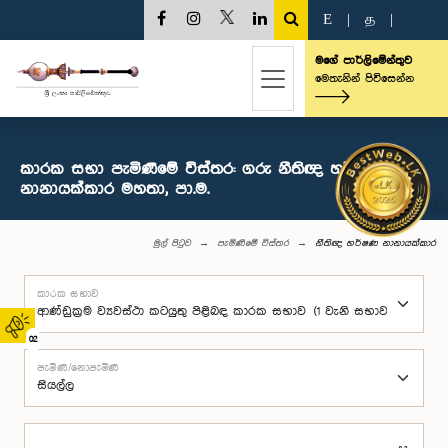
E
|
த
|
මගේ පාර්ලිමේන්තුව
මෙතැනින් පිවිසෙන්න
කාරක සභා පැමිණීමේ විස්තර: ගරු නීතිඥ හර්ෂණ
නානායක්කාර මහතා, පා.ම.
මුල් පිටුව
පැමිණීමේ විස්තර
නීතිඥ හර්ෂණ නානායක්කාර
කාරක සභාව
02
පැමිණි/නොපැමිණි