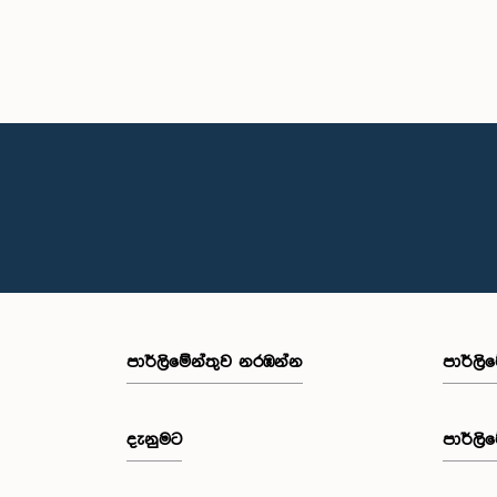
පාර්ලි‌මේන්තුව නරඹන්න
පාර්ලි
දැනුමට
පාර්ලි