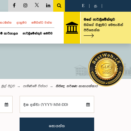
E
|
த
|
මගේ පාර්ලිමේන්තුව
ව නරඹන්න
දැනුමට
සම්බන්ධ වන්න
ඔබගේ ගිණුමට මෙතැනින්
පිවිසෙන්න
ම් කාර්යාලය
පාර්ලිමේන්තුව සජීවීව
මුල් පිටුව
පැමිණීමේ විස්තර
නීතිඥ හර්ෂණ නානායක්කාර
දින දක්වා (YYYY-MM-DD)
සොයන්න