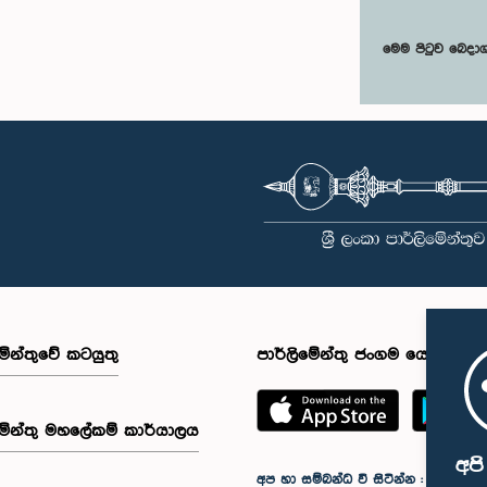
මෙම පිටුව බෙදා
මේන්තුවේ කටයුතු
පාර්ලිමේන්තු ජංගම යෙදුම
මේන්තු මහලේකම් කාර්යාලය
අප
අප හා සම්බන්ධ වී සිටින්න :