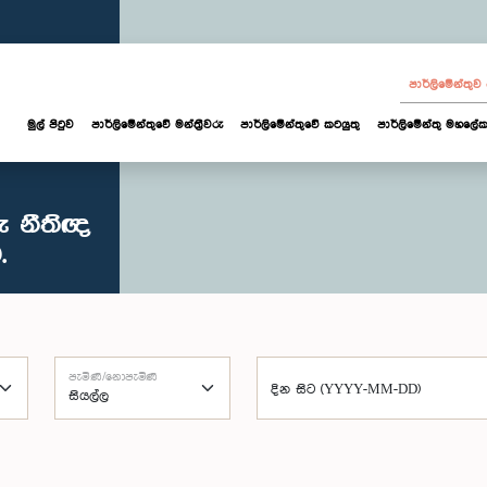
පාර්ලි‌මේන්තු
මුල් පිටුව
පාර්ලි‌මේන්තුවේ මන්ත්‍රීවරු
පාර්ලිමේන්තුවේ කටයුතු
පාර්ලිමේන්තු මහලේක
ු නීතිඥ
.
පැමිණි/නොපැමිණි
දින සිට (YYYY-MM-DD)