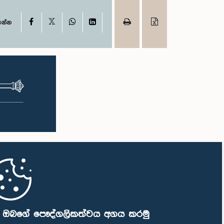
X
Facebook
WhatsApp
LinkedIn
ගන්න
ි ඔබගේ පෞද්ගලිකත්වය අගය කරමු