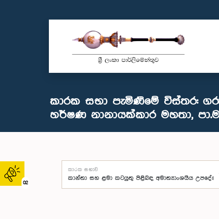
කාරක සභා පැමිණීමේ විස්තර: ගර
හර්ෂණ නානායක්කාර මහතා, පා.ම
කාරක සභාව
02