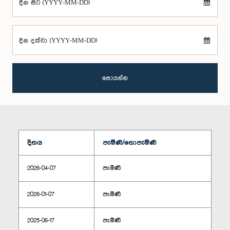
දින සිට (YYYY-MM-DD)
දින දක්වා (YYYY-MM-DD)
සොයන්න
දිනය
පැමිණි/නොපැමිණි
2026-04-07
පැමිණි
2026-01-07
පැමිණි
2025-06-17
පැමිණි