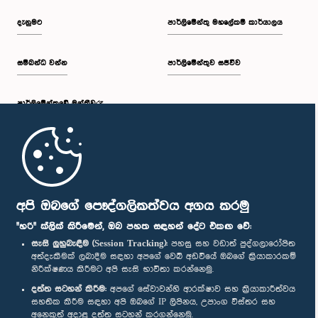
දැනුමට
පාර්ලිමේන්තු මහලේකම් කාර්යාලය
සම්බන්ධ වන්න
පාර්ලිමේන්තුව සජීවීව
පාර්ලි‌මේන්තුවේ මන්ත්‍රීවරු
මුල් පිටුව
පාර්ලිමේන්තු ජංගම යෙදුම
අපි ඔබගේ පෞද්ගලිකත්වය අගය කරමු
"හරි" ක්ලික් කිරීමෙන්, ඔබ පහත සඳහන් දේට එකඟ වේ:
සැසි ලුහුබැඳීම (Session Tracking):
පහසු සහ වඩාත් පුද්ගලාරෝපිත
අත්දැකීමක් ලබාදීම සඳහා අපගේ වෙබ් අඩවියේ ඔබගේ ක්‍රියාකාරකම්
නිරීක්ෂණය කිරීමට අපි සැසි භාවිතා කරන්නෙමු.
අප හා සම්බන්ධ වී සිටින්න :
දත්ත සටහන් කිරීම:
අපගේ සේවාවන්හි ආරක්ෂාව සහ ක්‍රියාකාරීත්වය
සහතික කිරීම සඳහා අපි ඔබගේ IP ලිපිනය, උපාංග විස්තර සහ
අනෙකුත් අදාළ දත්ත සටහන් කරගන්නෙමු.