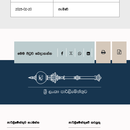
2025-02-20
පැමිණි
Facebook
මෙම පිටුව බෙදාගන්න
X
WhatsApp
LinkedIn
පාර්ලි‌මේන්තුව නරඹන්න
පාර්ලිමේන්තුවේ කටයුතු