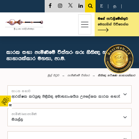
E
|
த
|
මගේ පාර්ලිමේන්තුව
මෙතැනින් පිවිසෙන්න
කාරක සභා පැමිණීමේ විස්තර: ගරු නීතිඥ හර්ෂණ
නානායක්කාර මහතා, පා.ම.
මුල් පිටුව
පැමිණීමේ විස්තර
නීතිඥ හර්ෂණ නානායක්කාර
කාරක සභාව
02
පැමිණි/නොපැමිණි