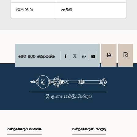
2025-03-04
පැමිණි
Facebook
මෙම පිටුව බෙදාගන්න
X
WhatsApp
LinkedIn
පාර්ලි‌මේන්තුව නරඹන්න
පාර්ලිමේන්තුවේ කටයුතු