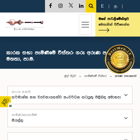
E
|
த
|
මගේ පාර්ලිමේන්තුව
මෙතැනින් පිවිසෙන්න
කාරක සභා පැමිණීමේ විස්තර: ගරු අරුණ පනාගොඩ
මහතා, පා.ම.
මුල් පිටුව
පැමිණීමේ විස්තර
අරුණ පනාගොඩ
කාරක සභාව
02
පැමිණි/නොපැමිණි