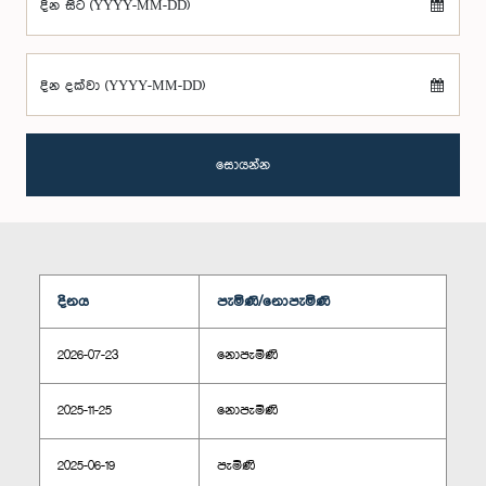
දින සිට (YYYY-MM-DD)
දින දක්වා (YYYY-MM-DD)
සොයන්න
දිනය
පැමිණි/නොපැමිණි
2026-07-23
නොපැමිණි
2025-11-25
නොපැමිණි
2025-06-19
පැමිණි