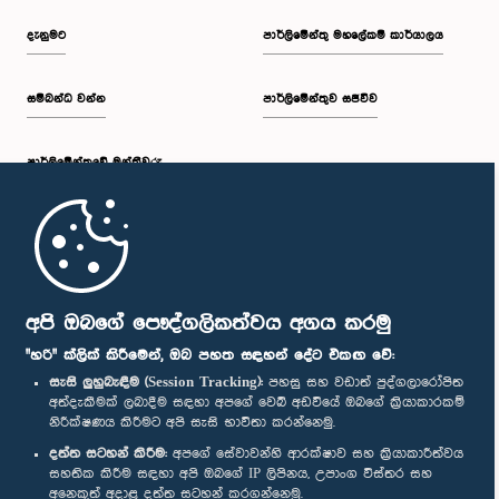
දැනුමට
පාර්ලිමේන්තු මහලේකම් කාර්යාලය
සම්බන්ධ වන්න
පාර්ලිමේන්තුව සජීවීව
පාර්ලි‌මේන්තුවේ මන්ත්‍රීවරු
මුල් පිටුව
පාර්ලිමේන්තු ජංගම යෙදුම
අපි ඔබගේ පෞද්ගලිකත්වය අගය කරමු
"හරි" ක්ලික් කිරීමෙන්, ඔබ පහත සඳහන් දේට එකඟ වේ:
සැසි ලුහුබැඳීම (Session Tracking):
පහසු සහ වඩාත් පුද්ගලාරෝපිත
අත්දැකීමක් ලබාදීම සඳහා අපගේ වෙබ් අඩවියේ ඔබගේ ක්‍රියාකාරකම්
නිරීක්ෂණය කිරීමට අපි සැසි භාවිතා කරන්නෙමු.
අප හා සම්බන්ධ වී සිටින්න :
දත්ත සටහන් කිරීම:
අපගේ සේවාවන්හි ආරක්ෂාව සහ ක්‍රියාකාරීත්වය
සහතික කිරීම සඳහා අපි ඔබගේ IP ලිපිනය, උපාංග විස්තර සහ
අනෙකුත් අදාළ දත්ත සටහන් කරගන්නෙමු.