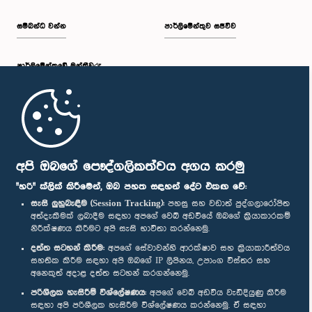
සම්බන්ධ වන්න
පාර්ලිමේන්තුව සජීවීව
පාර්ලි‌මේන්තුවේ මන්ත්‍රීවරු
මුල් පිටුව
පාර්ලිමේන්තු ජංගම යෙදුම
අපි ඔබගේ පෞද්ගලිකත්වය අගය කරමු
"හරි" ක්ලික් කිරීමෙන්, ඔබ පහත සඳහන් දේට එකඟ වේ:
සැසි ලුහුබැඳීම (Session Tracking):
පහසු සහ වඩාත් පුද්ගලාරෝපිත
අත්දැකීමක් ලබාදීම සඳහා අපගේ වෙබ් අඩවියේ ඔබගේ ක්‍රියාකාරකම්
නිරීක්ෂණය කිරීමට අපි සැසි භාවිතා කරන්නෙමු.
අප හා සම්බන්ධ වී සිටින්න :
දත්ත සටහන් කිරීම:
අපගේ සේවාවන්හි ආරක්ෂාව සහ ක්‍රියාකාරීත්වය
සහතික කිරීම සඳහා අපි ඔබගේ IP ලිපිනය, උපාංග විස්තර සහ
අනෙකුත් අදාළ දත්ත සටහන් කරගන්නෙමු.
සම්මාන
පරිශීලක හැසිරීම් විශ්ලේෂණය:
අපගේ වෙබ් අඩවිය වැඩිදියුණු කිරීම
සඳහා අපි පරිශීලක හැසිරීම විශ්ලේෂණය කරන්නෙමු. ඒ සඳහා