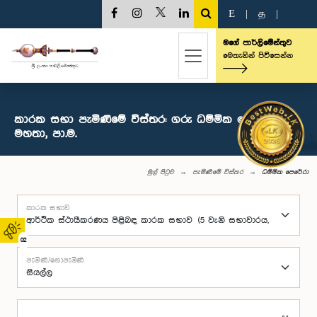
E
|
த
|
මගේ පාර්ලිමේන්තුව
මෙතැනින් පිවිසෙන්න
කාරක සභා පැමිණීමේ විස්තර: ගරු ධම්මික පෙරේරා
මහතා, පා.ම.
මුල් පිටුව
පැමිණීමේ විස්තර
ධම්මික පෙරේරා
කාරක සභාව
02
පැමිණි/නොපැමිණි