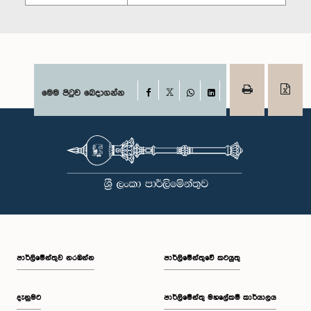
Facebook
මෙම පිටුව බෙදාගන්න
X
WhatsApp
LinkedIn
පාර්ලි‌මේන්තුව නරඹන්න
පාර්ලිමේන්තුවේ කටයුතු
දැනුමට
පාර්ලිමේන්තු මහලේකම් කාර්යාලය