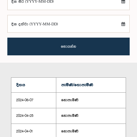
දින සිට (YYYY-MM-DD)
දින දක්වා (YYYY-MM-DD)
සොයන්න
දිනය
පැමිණි/නොපැමිණි
2024-06-07
නොපැමිණි
2024-04-25
නොපැමිණි
2024-04-01
නොපැමිණි