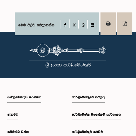
Facebook
මෙම පිටුව බෙදාගන්න
X
WhatsApp
LinkedIn
පාර්ලි‌මේන්තුව නරඹන්න
පාර්ලිමේන්තුවේ කටයුතු
දැනුමට
පාර්ලිමේන්තු මහලේකම් කාර්යාලය
සම්බන්ධ වන්න
පාර්ලිමේන්තුව සජීවීව