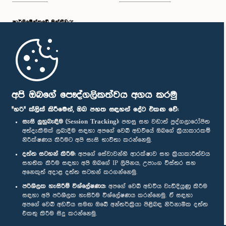
පාර්ලි‌මේන්තුවේ මන්ත්‍රීවරු
මුල් පිටුව
පාර්ලිමේන්තු ජංගම යෙදුම
අපි ඔබගේ පෞද්ගලිකත්වය අගය කරමු
"හරි" ක්ලික් කිරීමෙන්, ඔබ පහත සඳහන් දේට එකඟ වේ:
සැසි ලුහුබැඳීම (Session Tracking):
පහසු සහ වඩාත් පුද්ගලාරෝපිත
අත්දැකීමක් ලබාදීම සඳහා අපගේ වෙබ් අඩවියේ ඔබගේ ක්‍රියාකාරකම්
නිරීක්ෂණය කිරීමට අපි සැසි භාවිතා කරන්නෙමු.
අප හා සම්බන්ධ වී සිටින්න :
දත්ත සටහන් කිරීම:
අපගේ සේවාවන්හි ආරක්ෂාව සහ ක්‍රියාකාරීත්වය
සහතික කිරීම සඳහා අපි ඔබගේ IP ලිපිනය, උපාංග විස්තර සහ
අනෙකුත් අදාළ දත්ත සටහන් කරගන්නෙමු.
සම්මාන
පරිශීලක හැසිරීම් විශ්ලේෂණය:
අපගේ වෙබ් අඩවිය වැඩිදියුණු කිරීම
සඳහා අපි පරිශීලක හැසිරීම විශ්ලේෂණය කරන්නෙමු. ඒ සඳහා
අපගේ වෙබ් අඩවිය සමඟ ඔබේ අන්තර්ක්‍රියා පිළිබඳ නිර්නාමික දත්ත
පෞද්ගලිකත්ව ප්‍රතිපත්තිය
එකතු කිරීම සිදු කරන්නෙමු.