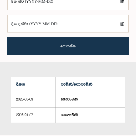
දින සිට (YYYY-MM-DD)
දින දක්වා (YYYY-MM-DD)
සොයන්න
දිනය
පැමිණි/නොපැමිණි
2023-05-09
නොපැමිණි
2023-04-27
නොපැමිණි