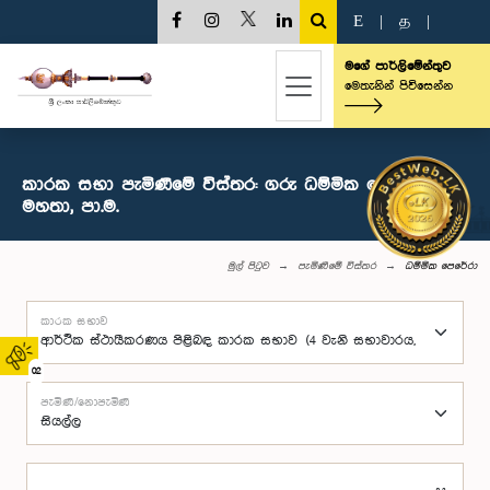
E
|
த
|
මගේ පාර්ලිමේන්තුව
මෙතැනින් පිවිසෙන්න
කාරක සභා පැමිණීමේ විස්තර: ගරු ධම්මික පෙරේරා
මහතා, පා.ම.
මුල් පිටුව
පැමිණීමේ විස්තර
ධම්මික පෙරේරා
කාරක සභාව
02
පැමිණි/නොපැමිණි